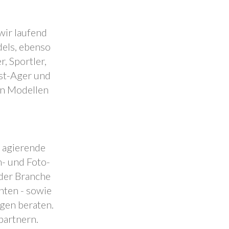
wir laufend
dels, ebenso
, Sportler,
est-Ager und
en Modellen
.
l agierende
- und Foto-
 der Branche
nten - sowie
ngen beraten.
partnern.