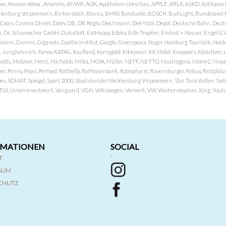
er, Amazon Alexa , Amorelie, ANWR, AOK, Apotheken Umschau, APPLE, ARLA, ASKD, Asklepios Kli
nburg Vorpommern, Birkenstock, Blanco, BMW, Bonduelle, BOSCH, Bud Light, Bundesamt fü
OP, Coors, Cosmos DIrekt, Datev, DB, DB Regio, Deichmann, Dekristol, Depot, Deutsche Bahn, D
Dr. Schumacher GmbH, DulcoSoft, EatHappy, Edeka, Edle Tropfen, Endreß + Hauser, Engel & Völk
n, Granini, Giganetz, Goethe Institut, Google, Greenpeace, Hager, Hamburg Touristik, Heide P
Jungheinrich, Karex, KATAG, Kaufland, Kerrygold, Kikkoman, KK Mobil, Knoppers, Köstritzer, L
nalds, Meßmer, Merci, Michelob, Milka, MOIA, Müller, NEFF, NETTO, Neutrogena, Nimm2, Nivea,
ver, Penny, Pepsi, Perfood, Raffaello, Raiffeisenbank, Ratiopharm, Ravensburger, Rebuy, Restpl
pes, SOMAT, Spiegel, Sport 2000, Staatskanzlei Mecklenburg Virpommern, Star Tankstellen, Siebel
x, TUI, Union Investment, Vanguard, VGH, Volkswagen, Vorwerk, VW, Weihenstephan, Xing, Youtub
RMATIONEN
SOCIAL
T
'
SSUM
CHUTZ