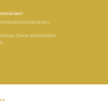
 entzücken!
heitsideal entsprechen.
ahnlücke, Deine abstehenden
t.
ice