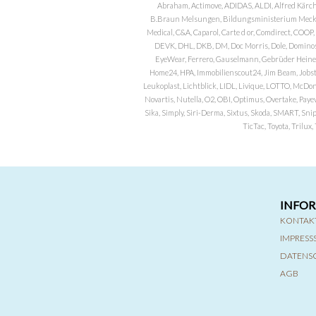
Abraham, Actimove, ADIDAS, ALDI, Alfred Kärch
B.Braun Melsungen, Bildungsministerium Meckle
Medical, C&A, Caparol, Carte d or, Comdirect, CO
DEVK, DHL, DKB, DM, Doc Morris, Dole, Dominos, 
EyeWear, Ferrero, Gauselmann, Gebrüder Heineman
Home24, HPA, Immobilienscout24, Jim Beam, Jobst, 
Leukoplast, Lichtblick, LIDL, Livique, LOTTO, McDo
Novartis, Nutella, O2, OBI, Optimus, Overtake, Paye
Sika, Simply, Siri-Derma, Sixtus, Skoda, SMART, Sni
TicTac, Toyota, Trilu
INFO
KONTAK
IMPRES
DATENS
AGB