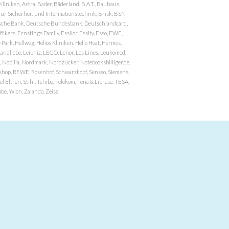
niken, Astra, Bader, Bäderland, B.A.T., Bauhaus,
r Sicherheit und Informationstechnik, Brisk, BSN
eutsche Bank, Deutsche Bundesbank, Deutschlandcard,
ers, Ernstings Family, Essilor, Essity, Esso, EWE,
ark, Hellweg, Helios Kliniken, Hello Heat, Hermes,
andliebe, Leibniz, LEGO, Lenor, Les Lines, Leukomed,
 Nobilia, Nordmark, Nordzucker, Notebooksbilliger.de,
atzshop, REWE, Rosenhof, Schwarzkopf, Senseo, Siemens,
 Eltron, Stihl, Tchibo, Telekom, Tena & Librese, TESA,
e, Yxlon, Zalando, Zeiss