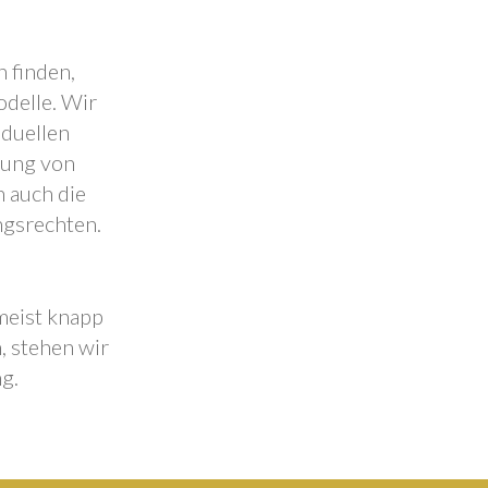
 finden,
odelle. Wir
iduellen
lung von
 auch die
ngsrechten.
 meist knapp
, stehen wir
g.