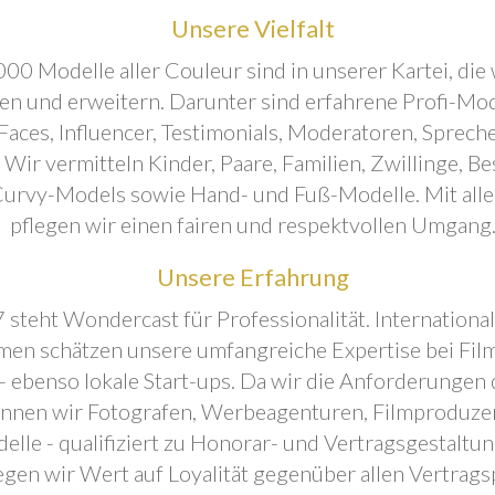
Unsere Vielfalt
00 Modelle aller Couleur sind in unserer Kartei, die 
ren und erweitern. Darunter sind erfahrene Profi-Mo
aces, Influencer, Testimonials, Moderatoren, Sprecher
. Wir vermitteln Kinder, Paare, Familien, Zwillinge, B
urvy-Models sowie Hand- und Fuß-Modelle. Mit all
pflegen wir einen fairen und respektvollen Umgang
Unsere Erfahrung
 steht Wondercast für Professionalität. Internationa
en schätzen unsere umfangreiche Expertise bei Film
- ebenso lokale Start-ups. Da wir die Anforderungen
önnen wir Fotografen, Werbeagenturen, Filmproduze
elle - qualifiziert zu Honorar- und Vertragsgestaltu
egen wir Wert auf Loyalität gegenüber allen Vertrags