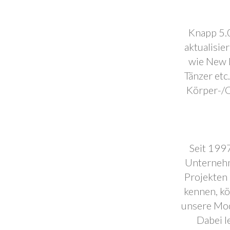
Knapp 5.0
aktualisie
wie New F
Tänzer etc
Körper-/C
Seit 1997
Unternehm
Projekten 
kennen, k
unsere Mod
Dabei l