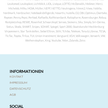
Leukomed, Leukoplast, Lichtblick, LIDL, Livique, LOTTO, McDonalds, Meßmer, Merci,
Michelob, Milka, MOIA, Müller, NEFF, NETTO, Neutrogena, Nimm2, Nivea, Nobilia,
Nordmark, Nordzucker, Notebooksbilliger.de, Novartis, Nutella, O2, OBI, Optimus, Overtake,
Payever, Penny, Pepsi, Perfood, Raffaello, Raiffeisenbank, Ratiopharm, Ravensburger, Rebuy,
Restplatzshop, REWE, Rosenhof, Schwarzkopf, Senseo, Siemens, Sika, Simply, Siri-Derma,
Sixtus, Skoda, SMART, Snipes, SOMAT, Spiegel, Sport 2000, Staatskanzlei Mecklenburg
Virpommern, Star Tankstellen, Siebel Eltron, Stihl, Tchibo, Telekom, Tena & Librese, TESA,
TicTac, Toyota, Trilux, TUI, Union Investment, Vanguard, VGH, Volkswagen, Vorwerk, VW,
Weihenstephan, Xing, Youtube, Yxlon, Zalando, Zeiss
INFORMATIONEN
KONTAKT
IMPRESSSUM
DATENSCHUTZ
AGB
SOCIAL