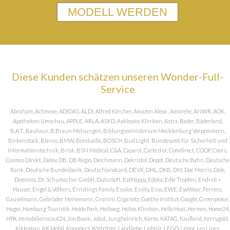
MODELL WERDEN
Diese Kunden schätzen unseren Wonder-Full-
Service
Abraham, Actimove, ADIDAS, ALDI, Alfred Kärcher, Amazon Alexa , Amorelie, ANWR, AOK,
Apotheken Umschau, APPLE, ARLA, ASKD, Asklepios Kliniken, Astra, Bader, Bäderland,
B.A.T., Bauhaus, B.Braun Melsungen, Bildungsministerium Mecklenburg Vorpommern,
Birkenstock, Blanco, BMW, Bonduelle, BOSCH, Bud Light, Bundesamt für Sicherheit und
Informationstechnik, Brisk, BSN Medical, C&A, Caparol, Carte d or, Comdirect, COOP, Coors,
Cosmos DIrekt, Datev, DB, DB Regio, Deichmann, Dekristol, Depot, Deutsche Bahn, Deutsche
Bank, Deutsche Bundesbank, Deutschlandcard, DEVK, DHL, DKB, DM, Doc Morris, Dole,
Dominos, Dr. Schumacher GmbH, DulcoSoft, EatHappy, Edeka, Edle Tropfen, Endreß +
Hauser, Engel & Völkers, Ernstings Family, Essilor, Essity, Esso, EWE, EyeWear, Ferrero,
Gauselmann, Gebrüder Heinemann, Granini, Giganetz, Goethe Institut, Google, Greenpeace,
Hager, Hamburg Touristik, Heide Park, Hellweg, Helios Kliniken, Hello Heat, Hermes, Home24,
HPA, Immobilienscout24, Jim Beam, Jobst, Jungheinrich, Karex, KATAG, Kaufland, Kerrygold,
Kikkoman, KK Mobil, Knoppers, Köstritzer, Landliebe, Leibniz, LEGO, Lenor, Les Lines,