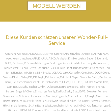
MODELL WERDEN
Diese Kunden schätzen unseren Wonder-Full-
Service
Abraham, Actimove, ADIDAS, ALDI, Alfred Kärcher, Amazon Alexa , Amorelie, ANWR, AOK,
Apotheken Umschau, APPLE, ARLA, ASKD, Asklepios Kliniken, Astra, Bader, Bäderland,
B.A.T., Bauhaus, B.Braun Melsungen, Bildungsministerium Mecklenburg Vorpommern,
Birkenstock, Blanco, BMW, Bonduelle, BOSCH, Bud Light, Bundesamt für Sicherheit und
Informationstechnik, Brisk, BSN Medical, C&A, Caparol, Carte d or, Comdirect, COOP, Coors,
Cosmos DIrekt, Datev, DB, DB Regio, Deichmann, Dekristol, Depot, Deutsche Bahn, Deutsche
Bank, Deutsche Bundesbank, Deutschlandcard, DEVK, DHL, DKB, DM, Doc Morris, Dole,
Dominos, Dr. Schumacher GmbH, DulcoSoft, EatHappy, Edeka, Edle Tropfen, Endreß +
Hauser, Engel & Völkers, Ernstings Family, Essilor, Essity, Esso, EWE, EyeWear, Ferrero,
Gauselmann, Gebrüder Heinemann, Granini, Giganetz, Goethe Institut, Google, Greenpeace,
Hager, Hamburg Touristik, Heide Park, Hellweg, Helios Kliniken, Hello Heat, Hermes, Home24,
HPA, Immobilienscout24, Jim Beam, Jobst, Jungheinrich, Karex, KATAG, Kaufland, Kerrygold,
Kikkoman, KK Mobil, Knoppers, Köstritzer, Landliebe, Leibniz, LEGO, Lenor, Les Lines,