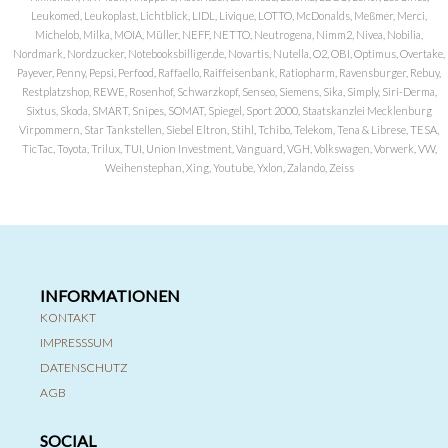
Leukomed, Leukoplast, Lichtblick, LIDL, Livique, LOTTO, McDonalds, Meßmer, Merci,
Michelob, Milka, MOIA, Müller, NEFF, NETTO, Neutrogena, Nimm2, Nivea, Nobilia,
Nordmark, Nordzucker, Notebooksbilliger.de, Novartis, Nutella, O2, OBI, Optimus, Overtake,
Payever, Penny, Pepsi, Perfood, Raffaello, Raiffeisenbank, Ratiopharm, Ravensburger, Rebuy,
Restplatzshop, REWE, Rosenhof, Schwarzkopf, Senseo, Siemens, Sika, Simply, Siri-Derma,
Sixtus, Skoda, SMART, Snipes, SOMAT, Spiegel, Sport 2000, Staatskanzlei Mecklenburg
Virpommern, Star Tankstellen, Siebel Eltron, Stihl, Tchibo, Telekom, Tena & Librese, TESA,
TicTac, Toyota, Trilux, TUI, Union Investment, Vanguard, VGH, Volkswagen, Vorwerk, VW,
Weihenstephan, Xing, Youtube, Yxlon, Zalando, Zeiss
INFORMATIONEN
KONTAKT
IMPRESSSUM
DATENSCHUTZ
AGB
SOCIAL