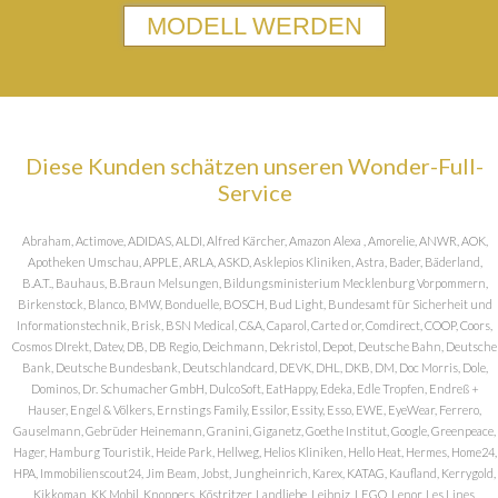
MODELL WERDEN
Diese Kunden schätzen unseren Wonder-Full-
Service
Abraham, Actimove, ADIDAS, ALDI, Alfred Kärcher, Amazon Alexa , Amorelie, ANWR, AOK,
Apotheken Umschau, APPLE, ARLA, ASKD, Asklepios Kliniken, Astra, Bader, Bäderland,
B.A.T., Bauhaus, B.Braun Melsungen, Bildungsministerium Mecklenburg Vorpommern,
Birkenstock, Blanco, BMW, Bonduelle, BOSCH, Bud Light, Bundesamt für Sicherheit und
Informationstechnik, Brisk, BSN Medical, C&A, Caparol, Carte d or, Comdirect, COOP, Coors,
Cosmos DIrekt, Datev, DB, DB Regio, Deichmann, Dekristol, Depot, Deutsche Bahn, Deutsche
Bank, Deutsche Bundesbank, Deutschlandcard, DEVK, DHL, DKB, DM, Doc Morris, Dole,
Dominos, Dr. Schumacher GmbH, DulcoSoft, EatHappy, Edeka, Edle Tropfen, Endreß +
Hauser, Engel & Völkers, Ernstings Family, Essilor, Essity, Esso, EWE, EyeWear, Ferrero,
Gauselmann, Gebrüder Heinemann, Granini, Giganetz, Goethe Institut, Google, Greenpeace,
Hager, Hamburg Touristik, Heide Park, Hellweg, Helios Kliniken, Hello Heat, Hermes, Home24,
HPA, Immobilienscout24, Jim Beam, Jobst, Jungheinrich, Karex, KATAG, Kaufland, Kerrygold,
Kikkoman, KK Mobil, Knoppers, Köstritzer, Landliebe, Leibniz, LEGO, Lenor, Les Lines,