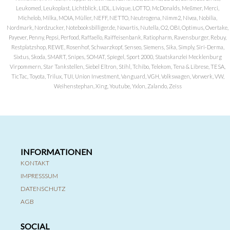
Leukomed, Leukoplast, Lichtblick, LIDL, Livique, LOTTO, McDonalds, Meßmer, Merci,
Michelob, Milka, MOIA, Müller, NEFF, NETTO, Neutrogena, Nimm2, Nivea, Nobilia,
Nordmark, Nordzucker, Notebooksbilliger.de, Novartis, Nutella, O2, OBI, Optimus, Overtake,
Payever, Penny, Pepsi, Perfood, Raffaello, Raiffeisenbank, Ratiopharm, Ravensburger, Rebuy,
Restplatzshop, REWE, Rosenhof, Schwarzkopf, Senseo, Siemens, Sika, Simply, Siri-Derma,
Sixtus, Skoda, SMART, Snipes, SOMAT, Spiegel, Sport 2000, Staatskanzlei Mecklenburg
Virpommern, Star Tankstellen, Siebel Eltron, Stihl, Tchibo, Telekom, Tena & Librese, TESA,
TicTac, Toyota, Trilux, TUI, Union Investment, Vanguard, VGH, Volkswagen, Vorwerk, VW,
Weihenstephan, Xing, Youtube, Yxlon, Zalando, Zeiss
INFORMATIONEN
KONTAKT
IMPRESSSUM
DATENSCHUTZ
AGB
SOCIAL