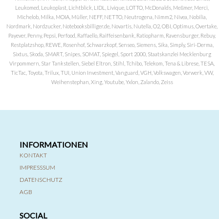
Leukomed, Leukoplast, Lichtblick, LIDL, Livique, LOTTO, McDonalds, Meßmer, Merci,
Michelob, Milka, MOIA, Müller, NEFF, NETTO, Neutrogena, Nimm2, Nivea, Nobilia,
Nordmark, Nordzucker, Notebooksbilliger.de, Novartis, Nutella, O2, OBI, Optimus, Overtake,
Payever, Penny, Pepsi, Perfood, Raffaello, Raiffeisenbank, Ratiopharm, Ravensburger, Rebuy,
Restplatzshop, REWE, Rosenhof, Schwarzkopf, Senseo, Siemens, Sika, Simply, Siri-Derma,
Sixtus, Skoda, SMART, Snipes, SOMAT, Spiegel, Sport 2000, Staatskanzlei Mecklenburg
Virpommern, Star Tankstellen, Siebel Eltron, Stihl, Tchibo, Telekom, Tena & Librese, TESA,
TicTac, Toyota, Trilux, TUI, Union Investment, Vanguard, VGH, Volkswagen, Vorwerk, VW,
Weihenstephan, Xing, Youtube, Yxlon, Zalando, Zeiss
INFORMATIONEN
KONTAKT
IMPRESSSUM
DATENSCHUTZ
AGB
SOCIAL