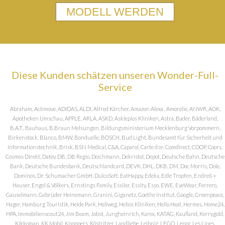
MODELL WERDEN
Diese Kunden schätzen unseren Wonder-Full-
Service
Abraham, Actimove, ADIDAS, ALDI, Alfred Kärcher, Amazon Alexa , Amorelie, ANWR, AOK,
Apotheken Umschau, APPLE, ARLA, ASKD, Asklepios Kliniken, Astra, Bader, Bäderland,
B.A.T., Bauhaus, B.Braun Melsungen, Bildungsministerium Mecklenburg Vorpommern,
Birkenstock, Blanco, BMW, Bonduelle, BOSCH, Bud Light, Bundesamt für Sicherheit und
Informationstechnik, Brisk, BSN Medical, C&A, Caparol, Carte d or, Comdirect, COOP, Coors,
Cosmos DIrekt, Datev, DB, DB Regio, Deichmann, Dekristol, Depot, Deutsche Bahn, Deutsche
Bank, Deutsche Bundesbank, Deutschlandcard, DEVK, DHL, DKB, DM, Doc Morris, Dole,
Dominos, Dr. Schumacher GmbH, DulcoSoft, EatHappy, Edeka, Edle Tropfen, Endreß +
Hauser, Engel & Völkers, Ernstings Family, Essilor, Essity, Esso, EWE, EyeWear, Ferrero,
Gauselmann, Gebrüder Heinemann, Granini, Giganetz, Goethe Institut, Google, Greenpeace,
Hager, Hamburg Touristik, Heide Park, Hellweg, Helios Kliniken, Hello Heat, Hermes, Home24,
HPA, Immobilienscout24, Jim Beam, Jobst, Jungheinrich, Karex, KATAG, Kaufland, Kerrygold,
Kikkoman, KK Mobil, Knoppers, Köstritzer, Landliebe, Leibniz, LEGO, Lenor, Les Lines,