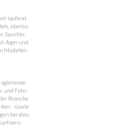
wir laufend
dels, ebenso
, Sportler,
est-Ager und
en Modellen
.
l agierende
- und Foto-
 der Branche
nten - sowie
ngen beraten.
partnern.