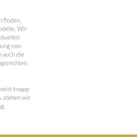
 finden,
odelle. Wir
iduellen
lung von
 auch die
ngsrechten.
 meist knapp
, stehen wir
g.