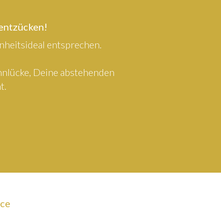
 entzücken!
heitsideal entsprechen.
ahnlücke, Deine abstehenden
t.
ice