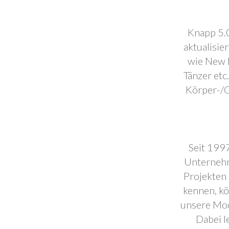
Knapp 5.0
aktualisie
wie New F
Tänzer etc
Körper-/C
Seit 1997
Unternehm
Projekten 
kennen, k
unsere Mod
Dabei l