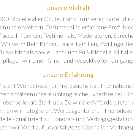
Unsere Vielfalt
00 Modelle aller Couleur sind in unserer Kartei, die 
ren und erweitern. Darunter sind erfahrene Profi-Mo
aces, Influencer, Testimonials, Moderatoren, Sprecher
. Wir vermitteln Kinder, Paare, Familien, Zwillinge, B
urvy-Models sowie Hand- und Fuß-Modelle. Mit all
pflegen wir einen fairen und respektvollen Umgang
Unsere Erfahrung
 steht Wondercast für Professionalität. Internationa
en schätzen unsere umfangreiche Expertise bei Film
- ebenso lokale Start-ups. Da wir die Anforderungen
önnen wir Fotografen, Werbeagenturen, Filmproduze
elle - qualifiziert zu Honorar- und Vertragsgestaltu
egen wir Wert auf Loyalität gegenüber allen Vertrags