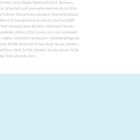
niken, Astra, Bader, Bäderland, B.A.T., Bauhaus,
r Sicherheit und Informationstechnik, Brisk, BSN
eutsche Bank, Deutsche Bundesbank, Deutschlandcard,
ers, Ernstings Family, Essilor, Essity, Esso, EWE,
ark, Hellweg, Helios Kliniken, Hello Heat, Hermes,
andliebe, Leibniz, LEGO, Lenor, Les Lines, Leukomed,
 Nobilia, Nordmark, Nordzucker, Notebooksbilliger.de,
atzshop, REWE, Rosenhof, Schwarzkopf, Senseo, Siemens,
 Eltron, Stihl, Tchibo, Telekom, Tena & Librese, TESA,
e, Yxlon, Zalando, Zeiss