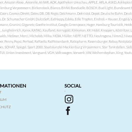
er, Amazon Alexa , Amorelie, ANWR, AOK, Apotheken Umschau, APPLE, ARLA, ASKD, Asklepios Kli
nburg Vorpommern, Birkenstock, Blanco, BMW, Bonduelle, BOSCH, Bud Light, Bundesamt fü
OP, Coors, Cosmos DIrekt, Datev, DB, DB Regio, Deichmann, Dekristol, Depot, Deutsche Bahn, D
Dr. Schumacher GmbH, DulcoSoft, EatHappy, Edeka, Edle Tropfen, Endreß + Hauser, Engel & Völk
n, Granini, Giganetz, Goethe Institut, Google, Greenpeace, Hager, Hamburg Touristik, Heide P
Jungheinrich, Karex, KATAG, Kaufland, Kerrygold, Kikkoman, KK Mobil, Knoppers, Köstritzer, L
nalds, Meßmer, Merci, Michelob, Milka, MOIA, Müller, NEFF, NETTO, Neutrogena, Nimm2, Nivea,
ver, Penny, Pepsi, Perfood, Raffaello, Raiffeisenbank, Ratiopharm, Ravensburger, Rebuy, Restpl
pes, SOMAT, Spiegel, Sport 2000, Staatskanzlei Mecklenburg Virpommern, Star Tankstellen, Siebel
x, TUI, Union Investment, Vanguard, VGH, Volkswagen, Vorwerk, VW, Weihenstephan, Xing, Youtub
RMATIONEN
SOCIAL
T
'
SSUM
CHUTZ