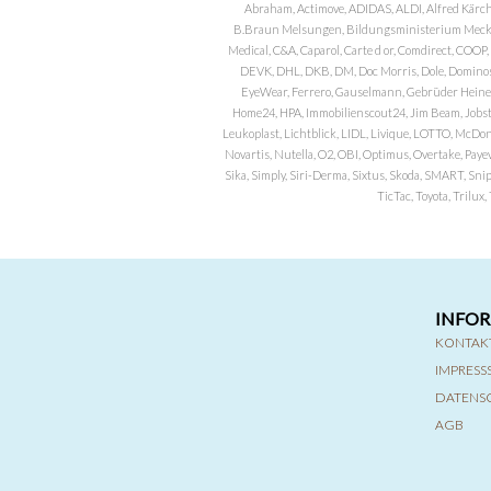
Abraham, Actimove, ADIDAS, ALDI, Alfred Kärch
B.Braun Melsungen, Bildungsministerium Meckle
Medical, C&A, Caparol, Carte d or, Comdirect, CO
DEVK, DHL, DKB, DM, Doc Morris, Dole, Dominos, 
EyeWear, Ferrero, Gauselmann, Gebrüder Heineman
Home24, HPA, Immobilienscout24, Jim Beam, Jobst, 
Leukoplast, Lichtblick, LIDL, Livique, LOTTO, McDo
Novartis, Nutella, O2, OBI, Optimus, Overtake, Paye
Sika, Simply, Siri-Derma, Sixtus, Skoda, SMART, Sni
TicTac, Toyota, Trilu
INFO
KONTAK
IMPRES
DATENS
AGB