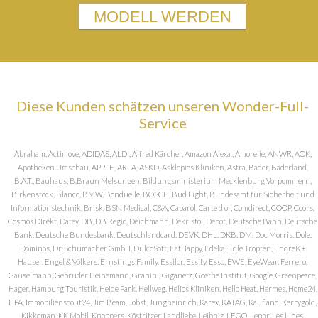
MODELL WERDEN
Diese Kunden schätzen unseren Wonder-Full-
Service
Abraham, Actimove, ADIDAS, ALDI, Alfred Kärcher, Amazon Alexa , Amorelie, ANWR, AOK,
Apotheken Umschau, APPLE, ARLA, ASKD, Asklepios Kliniken, Astra, Bader, Bäderland,
B.A.T., Bauhaus, B.Braun Melsungen, Bildungsministerium Mecklenburg Vorpommern,
Birkenstock, Blanco, BMW, Bonduelle, BOSCH, Bud Light, Bundesamt für Sicherheit und
Informationstechnik, Brisk, BSN Medical, C&A, Caparol, Carte d or, Comdirect, COOP, Coors,
Cosmos DIrekt, Datev, DB, DB Regio, Deichmann, Dekristol, Depot, Deutsche Bahn, Deutsche
Bank, Deutsche Bundesbank, Deutschlandcard, DEVK, DHL, DKB, DM, Doc Morris, Dole,
Dominos, Dr. Schumacher GmbH, DulcoSoft, EatHappy, Edeka, Edle Tropfen, Endreß +
Hauser, Engel & Völkers, Ernstings Family, Essilor, Essity, Esso, EWE, EyeWear, Ferrero,
Gauselmann, Gebrüder Heinemann, Granini, Giganetz, Goethe Institut, Google, Greenpeace,
Hager, Hamburg Touristik, Heide Park, Hellweg, Helios Kliniken, Hello Heat, Hermes, Home24,
HPA, Immobilienscout24, Jim Beam, Jobst, Jungheinrich, Karex, KATAG, Kaufland, Kerrygold,
Kikkoman, KK Mobil, Knoppers, Köstritzer, Landliebe, Leibniz, LEGO, Lenor, Les Lines,