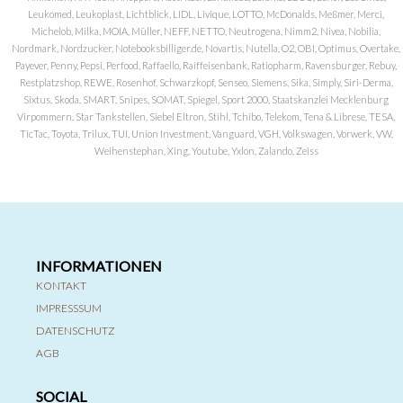
Leukomed, Leukoplast, Lichtblick, LIDL, Livique, LOTTO, McDonalds, Meßmer, Merci,
Michelob, Milka, MOIA, Müller, NEFF, NETTO, Neutrogena, Nimm2, Nivea, Nobilia,
Nordmark, Nordzucker, Notebooksbilliger.de, Novartis, Nutella, O2, OBI, Optimus, Overtake,
Payever, Penny, Pepsi, Perfood, Raffaello, Raiffeisenbank, Ratiopharm, Ravensburger, Rebuy,
Restplatzshop, REWE, Rosenhof, Schwarzkopf, Senseo, Siemens, Sika, Simply, Siri-Derma,
Sixtus, Skoda, SMART, Snipes, SOMAT, Spiegel, Sport 2000, Staatskanzlei Mecklenburg
Virpommern, Star Tankstellen, Siebel Eltron, Stihl, Tchibo, Telekom, Tena & Librese, TESA,
TicTac, Toyota, Trilux, TUI, Union Investment, Vanguard, VGH, Volkswagen, Vorwerk, VW,
Weihenstephan, Xing, Youtube, Yxlon, Zalando, Zeiss
INFORMATIONEN
KONTAKT
IMPRESSSUM
DATENSCHUTZ
AGB
SOCIAL