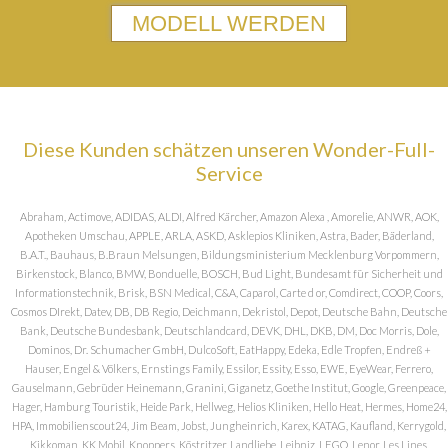
MODELL WERDEN
Diese Kunden schätzen unseren Wonder-Full-
Service
Abraham, Actimove, ADIDAS, ALDI, Alfred Kärcher, Amazon Alexa , Amorelie, ANWR, AOK,
Apotheken Umschau, APPLE, ARLA, ASKD, Asklepios Kliniken, Astra, Bader, Bäderland,
B.A.T., Bauhaus, B.Braun Melsungen, Bildungsministerium Mecklenburg Vorpommern,
Birkenstock, Blanco, BMW, Bonduelle, BOSCH, Bud Light, Bundesamt für Sicherheit und
Informationstechnik, Brisk, BSN Medical, C&A, Caparol, Carte d or, Comdirect, COOP, Coors,
Cosmos DIrekt, Datev, DB, DB Regio, Deichmann, Dekristol, Depot, Deutsche Bahn, Deutsche
Bank, Deutsche Bundesbank, Deutschlandcard, DEVK, DHL, DKB, DM, Doc Morris, Dole,
Dominos, Dr. Schumacher GmbH, DulcoSoft, EatHappy, Edeka, Edle Tropfen, Endreß +
Hauser, Engel & Völkers, Ernstings Family, Essilor, Essity, Esso, EWE, EyeWear, Ferrero,
Gauselmann, Gebrüder Heinemann, Granini, Giganetz, Goethe Institut, Google, Greenpeace,
Hager, Hamburg Touristik, Heide Park, Hellweg, Helios Kliniken, Hello Heat, Hermes, Home24,
HPA, Immobilienscout24, Jim Beam, Jobst, Jungheinrich, Karex, KATAG, Kaufland, Kerrygold,
Kikkoman, KK Mobil, Knoppers, Köstritzer, Landliebe, Leibniz, LEGO, Lenor, Les Lines,