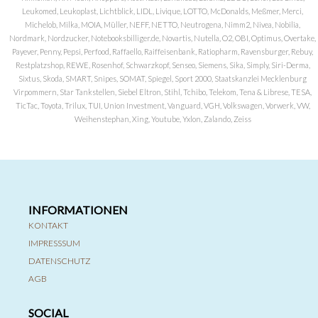
Leukomed, Leukoplast, Lichtblick, LIDL, Livique, LOTTO, McDonalds, Meßmer, Merci,
Michelob, Milka, MOIA, Müller, NEFF, NETTO, Neutrogena, Nimm2, Nivea, Nobilia,
Nordmark, Nordzucker, Notebooksbilliger.de, Novartis, Nutella, O2, OBI, Optimus, Overtake,
Payever, Penny, Pepsi, Perfood, Raffaello, Raiffeisenbank, Ratiopharm, Ravensburger, Rebuy,
Restplatzshop, REWE, Rosenhof, Schwarzkopf, Senseo, Siemens, Sika, Simply, Siri-Derma,
Sixtus, Skoda, SMART, Snipes, SOMAT, Spiegel, Sport 2000, Staatskanzlei Mecklenburg
Virpommern, Star Tankstellen, Siebel Eltron, Stihl, Tchibo, Telekom, Tena & Librese, TESA,
TicTac, Toyota, Trilux, TUI, Union Investment, Vanguard, VGH, Volkswagen, Vorwerk, VW,
Weihenstephan, Xing, Youtube, Yxlon, Zalando, Zeiss
INFORMATIONEN
KONTAKT
IMPRESSSUM
DATENSCHUTZ
AGB
SOCIAL