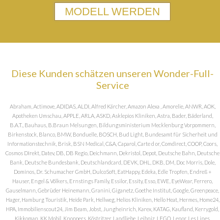
MODELL WERDEN
Diese Kunden schätzen unseren Wonder-Full-
Service
Abraham, Actimove, ADIDAS, ALDI, Alfred Kärcher, Amazon Alexa , Amorelie, ANWR, AOK,
Apotheken Umschau, APPLE, ARLA, ASKD, Asklepios Kliniken, Astra, Bader, Bäderland,
B.A.T., Bauhaus, B.Braun Melsungen, Bildungsministerium Mecklenburg Vorpommern,
Birkenstock, Blanco, BMW, Bonduelle, BOSCH, Bud Light, Bundesamt für Sicherheit und
Informationstechnik, Brisk, BSN Medical, C&A, Caparol, Carte d or, Comdirect, COOP, Coors,
Cosmos DIrekt, Datev, DB, DB Regio, Deichmann, Dekristol, Depot, Deutsche Bahn, Deutsche
Bank, Deutsche Bundesbank, Deutschlandcard, DEVK, DHL, DKB, DM, Doc Morris, Dole,
Dominos, Dr. Schumacher GmbH, DulcoSoft, EatHappy, Edeka, Edle Tropfen, Endreß +
Hauser, Engel & Völkers, Ernstings Family, Essilor, Essity, Esso, EWE, EyeWear, Ferrero,
Gauselmann, Gebrüder Heinemann, Granini, Giganetz, Goethe Institut, Google, Greenpeace,
Hager, Hamburg Touristik, Heide Park, Hellweg, Helios Kliniken, Hello Heat, Hermes, Home24,
HPA, Immobilienscout24, Jim Beam, Jobst, Jungheinrich, Karex, KATAG, Kaufland, Kerrygold,
Kikkoman, KK Mobil, Knoppers, Köstritzer, Landliebe, Leibniz, LEGO, Lenor, Les Lines,