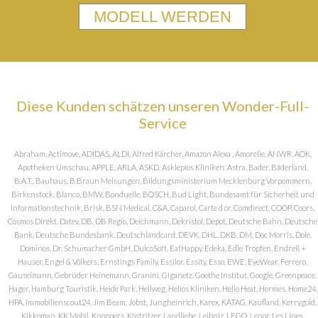
MODELL WERDEN
Diese Kunden schätzen unseren Wonder-Full-
Service
Abraham, Actimove, ADIDAS, ALDI, Alfred Kärcher, Amazon Alexa , Amorelie, ANWR, AOK,
Apotheken Umschau, APPLE, ARLA, ASKD, Asklepios Kliniken, Astra, Bader, Bäderland,
B.A.T., Bauhaus, B.Braun Melsungen, Bildungsministerium Mecklenburg Vorpommern,
Birkenstock, Blanco, BMW, Bonduelle, BOSCH, Bud Light, Bundesamt für Sicherheit und
Informationstechnik, Brisk, BSN Medical, C&A, Caparol, Carte d or, Comdirect, COOP, Coors,
Cosmos DIrekt, Datev, DB, DB Regio, Deichmann, Dekristol, Depot, Deutsche Bahn, Deutsche
Bank, Deutsche Bundesbank, Deutschlandcard, DEVK, DHL, DKB, DM, Doc Morris, Dole,
Dominos, Dr. Schumacher GmbH, DulcoSoft, EatHappy, Edeka, Edle Tropfen, Endreß +
Hauser, Engel & Völkers, Ernstings Family, Essilor, Essity, Esso, EWE, EyeWear, Ferrero,
Gauselmann, Gebrüder Heinemann, Granini, Giganetz, Goethe Institut, Google, Greenpeace,
Hager, Hamburg Touristik, Heide Park, Hellweg, Helios Kliniken, Hello Heat, Hermes, Home24,
HPA, Immobilienscout24, Jim Beam, Jobst, Jungheinrich, Karex, KATAG, Kaufland, Kerrygold,
Kikkoman, KK Mobil, Knoppers, Köstritzer, Landliebe, Leibniz, LEGO, Lenor, Les Lines,