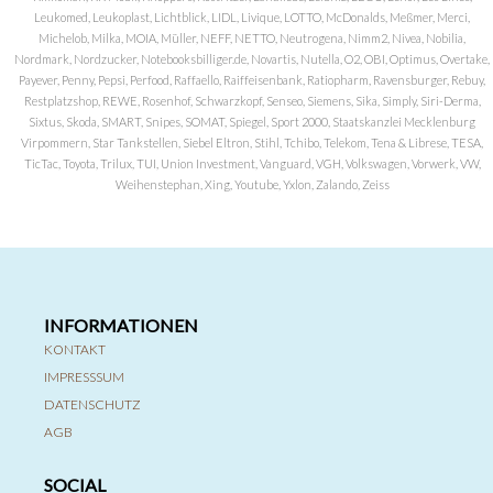
Leukomed, Leukoplast, Lichtblick, LIDL, Livique, LOTTO, McDonalds, Meßmer, Merci,
Michelob, Milka, MOIA, Müller, NEFF, NETTO, Neutrogena, Nimm2, Nivea, Nobilia,
Nordmark, Nordzucker, Notebooksbilliger.de, Novartis, Nutella, O2, OBI, Optimus, Overtake,
Payever, Penny, Pepsi, Perfood, Raffaello, Raiffeisenbank, Ratiopharm, Ravensburger, Rebuy,
Restplatzshop, REWE, Rosenhof, Schwarzkopf, Senseo, Siemens, Sika, Simply, Siri-Derma,
Sixtus, Skoda, SMART, Snipes, SOMAT, Spiegel, Sport 2000, Staatskanzlei Mecklenburg
Virpommern, Star Tankstellen, Siebel Eltron, Stihl, Tchibo, Telekom, Tena & Librese, TESA,
TicTac, Toyota, Trilux, TUI, Union Investment, Vanguard, VGH, Volkswagen, Vorwerk, VW,
Weihenstephan, Xing, Youtube, Yxlon, Zalando, Zeiss
INFORMATIONEN
KONTAKT
IMPRESSSUM
DATENSCHUTZ
AGB
SOCIAL