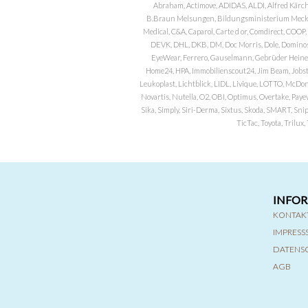
Abraham, Actimove, ADIDAS, ALDI, Alfred Kärch
B.Braun Melsungen, Bildungsministerium Meckle
Medical, C&A, Caparol, Carte d or, Comdirect, CO
DEVK, DHL, DKB, DM, Doc Morris, Dole, Dominos, 
EyeWear, Ferrero, Gauselmann, Gebrüder Heineman
Home24, HPA, Immobilienscout24, Jim Beam, Jobst, 
Leukoplast, Lichtblick, LIDL, Livique, LOTTO, McDo
Novartis, Nutella, O2, OBI, Optimus, Overtake, Paye
Sika, Simply, Siri-Derma, Sixtus, Skoda, SMART, Sni
TicTac, Toyota, Trilu
INFO
KONTAK
IMPRES
DATENS
AGB