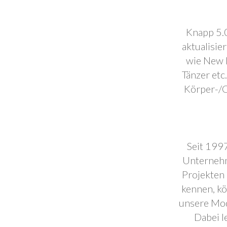
Knapp 5.0
aktualisie
wie New F
Tänzer etc
Körper-/C
Seit 1997
Unternehm
Projekten 
kennen, k
unsere Mod
Dabei l