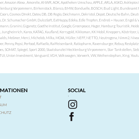
er, Amazon Alexa , Amorelie, ANWR, AOK, Apotheken Umschau, APPLE, ARLA, ASKD, Asklepios Kli
nburg Vorpommern, Birkenstock, Blanco, BMW, Bonduelle, BOSCH, Bud Light, Bundesamt fü
OP, Coors, Cosmos DIrekt, Datev, DB, DB Regio, Deichmann, Dekristol, Depot, Deutsche Bahn, D
Dr. Schumacher GmbH, DulcoSoft, EatHappy, Edeka, Edle Tropfen, Endreß + Hauser, Engel & Völk
n, Granini, Giganetz, Goethe Institut, Google, Greenpeace, Hager, Hamburg Touristik, Heide P
Jungheinrich, Karex, KATAG, Kaufland, Kerrygold, Kikkoman, KK Mobil, Knoppers, Köstritzer, L
nalds, Meßmer, Merci, Michelob, Milka, MOIA, Müller, NEFF, NETTO, Neutrogena, Nimm2, Nivea,
ver, Penny, Pepsi, Perfood, Raffaello, Raiffeisenbank, Ratiopharm, Ravensburger, Rebuy, Restpl
pes, SOMAT, Spiegel, Sport 2000, Staatskanzlei Mecklenburg Virpommern, Star Tankstellen, Siebel
x, TUI, Union Investment, Vanguard, VGH, Volkswagen, Vorwerk, VW, Weihenstephan, Xing, Youtub
RMATIONEN
SOCIAL
T
'
SSUM
CHUTZ