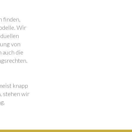
 finden,
odelle. Wir
iduellen
lung von
 auch die
ngsrechten.
 meist knapp
, stehen wir
g.