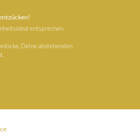
 entzücken!
heitsideal entsprechen.
ahnlücke, Deine abstehenden
t.
ice