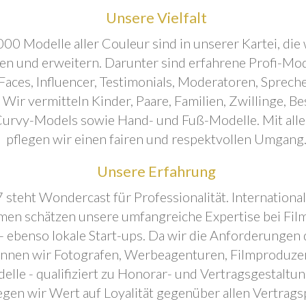
Unsere Vielfalt
00 Modelle aller Couleur sind in unserer Kartei, die 
ren und erweitern. Darunter sind erfahrene Profi-Mo
aces, Influencer, Testimonials, Moderatoren, Sprecher
. Wir vermitteln Kinder, Paare, Familien, Zwillinge, B
urvy-Models sowie Hand- und Fuß-Modelle. Mit all
pflegen wir einen fairen und respektvollen Umgang
Unsere Erfahrung
 steht Wondercast für Professionalität. Internationa
en schätzen unsere umfangreiche Expertise bei Film
- ebenso lokale Start-ups. Da wir die Anforderungen
önnen wir Fotografen, Werbeagenturen, Filmproduze
elle - qualifiziert zu Honorar- und Vertragsgestaltu
egen wir Wert auf Loyalität gegenüber allen Vertrags