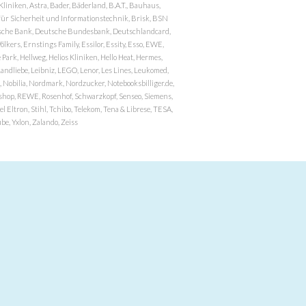
niken, Astra, Bader, Bäderland, B.A.T., Bauhaus,
r Sicherheit und Informationstechnik, Brisk, BSN
eutsche Bank, Deutsche Bundesbank, Deutschlandcard,
ers, Ernstings Family, Essilor, Essity, Esso, EWE,
ark, Hellweg, Helios Kliniken, Hello Heat, Hermes,
andliebe, Leibniz, LEGO, Lenor, Les Lines, Leukomed,
 Nobilia, Nordmark, Nordzucker, Notebooksbilliger.de,
atzshop, REWE, Rosenhof, Schwarzkopf, Senseo, Siemens,
 Eltron, Stihl, Tchibo, Telekom, Tena & Librese, TESA,
e, Yxlon, Zalando, Zeiss