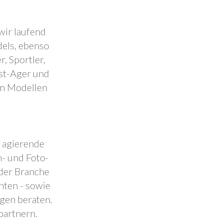
wir laufend
dels, ebenso
, Sportler,
est-Ager und
en Modellen
.
l agierende
- und Foto-
 der Branche
nten - sowie
ngen beraten.
partnern.