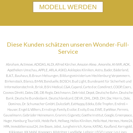
MODELL WERDEN
Diese Kunden schätzen unseren Wonder-Full-
Service
Abraham, Actimove, ADIDAS, ALDI, Alfred Kärcher, Amazon Alexa , Amorelie, ANWR, AOK,
Apotheken Umschau, APPLE, ARLA, ASKD, Asklepios Kliniken, Astra, Bader, Bäderland,
B.A.T., Bauhaus, B.Braun Melsungen, Bildungsministerium Mecklenburg Vorpommern,
Birkenstock, Blanco, BMW, Bonduelle, BOSCH, Bud Light, Bundesamt für Sicherheit und
Informationstechnik, Brisk, BSN Medical, C&A, Caparol, Carte d or, Comdirect, COOP, Coors,
Cosmos DIrekt, Datev, DB, DB Regio, Deichmann, Dekristol, Depot, Deutsche Bahn, Deutsche
Bank, Deutsche Bundesbank, Deutschlandcard, DEVK, DHL, DKB, DM, Doc Morris, Dole,
Dominos, Dr. Schumacher GmbH, DulcoSoft, EatHappy, Edeka, Edle Tropfen, Endreß +
Hauser, Engel & Völkers, Ernstings Family, Essilor, Essity, Esso, EWE, EyeWear, Ferrero,
Gauselmann, Gebrüder Heinemann, Granini, Giganetz, Goethe Institut, Google, Greenpeace,
Hager, Hamburg Touristik, Heide Park, Hellweg, Helios Kliniken, Hello Heat, Hermes, Home24,
HPA, Immobilienscout24, Jim Beam, Jobst, Jungheinrich, Karex, KATAG, Kaufland, Kerrygold,
Kikkoman, KK Mobil, Knoppers, Köstritzer, Landliebe, Leibniz, LEGO, Lenor, Les Lines,