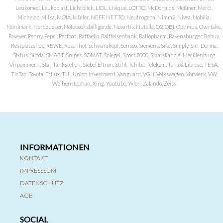
Leukomed, Leukoplast, Lichtblick, LIDL, Livique, LOTTO, McDonalds, Meßmer, Merci,
Michelob, Milka, MOIA, Müller, NEFF, NETTO, Neutrogena, Nimm2, Nivea, Nobilia,
Nordmark, Nordzucker, Notebooksbilliger.de, Novartis, Nutella, O2, OBI, Optimus, Overtake,
Payever, Penny, Pepsi, Perfood, Raffaello, Raiffeisenbank, Ratiopharm, Ravensburger, Rebuy,
Restplatzshop, REWE, Rosenhof, Schwarzkopf, Senseo, Siemens, Sika, Simply, Siri-Derma,
Sixtus, Skoda, SMART, Snipes, SOMAT, Spiegel, Sport 2000, Staatskanzlei Mecklenburg
Virpommern, Star Tankstellen, Siebel Eltron, Stihl, Tchibo, Telekom, Tena & Librese, TESA,
TicTac, Toyota, Trilux, TUI, Union Investment, Vanguard, VGH, Volkswagen, Vorwerk, VW,
Weihenstephan, Xing, Youtube, Yxlon, Zalando, Zeiss
INFORMATIONEN
KONTAKT
IMPRESSSUM
DATENSCHUTZ
AGB
SOCIAL