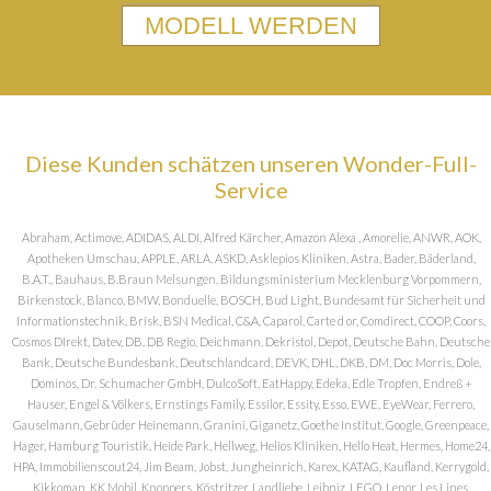
MODELL WERDEN
Diese Kunden schätzen unseren Wonder-Full-
Service
Abraham, Actimove, ADIDAS, ALDI, Alfred Kärcher, Amazon Alexa , Amorelie, ANWR, AOK,
Apotheken Umschau, APPLE, ARLA, ASKD, Asklepios Kliniken, Astra, Bader, Bäderland,
B.A.T., Bauhaus, B.Braun Melsungen, Bildungsministerium Mecklenburg Vorpommern,
Birkenstock, Blanco, BMW, Bonduelle, BOSCH, Bud Light, Bundesamt für Sicherheit und
Informationstechnik, Brisk, BSN Medical, C&A, Caparol, Carte d or, Comdirect, COOP, Coors,
Cosmos DIrekt, Datev, DB, DB Regio, Deichmann, Dekristol, Depot, Deutsche Bahn, Deutsche
Bank, Deutsche Bundesbank, Deutschlandcard, DEVK, DHL, DKB, DM, Doc Morris, Dole,
Dominos, Dr. Schumacher GmbH, DulcoSoft, EatHappy, Edeka, Edle Tropfen, Endreß +
Hauser, Engel & Völkers, Ernstings Family, Essilor, Essity, Esso, EWE, EyeWear, Ferrero,
Gauselmann, Gebrüder Heinemann, Granini, Giganetz, Goethe Institut, Google, Greenpeace,
Hager, Hamburg Touristik, Heide Park, Hellweg, Helios Kliniken, Hello Heat, Hermes, Home24,
HPA, Immobilienscout24, Jim Beam, Jobst, Jungheinrich, Karex, KATAG, Kaufland, Kerrygold,
Kikkoman, KK Mobil, Knoppers, Köstritzer, Landliebe, Leibniz, LEGO, Lenor, Les Lines,