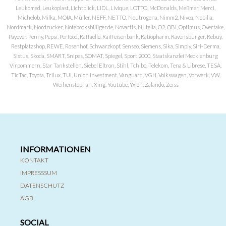
Leukomed, Leukoplast, Lichtblick, LIDL, Livique, LOTTO, McDonalds, Meßmer, Merci,
Michelob, Milka, MOIA, Müller, NEFF, NETTO, Neutrogena, Nimm2, Nivea, Nobilia,
Nordmark, Nordzucker, Notebooksbilliger.de, Novartis, Nutella, O2, OBI, Optimus, Overtake,
Payever, Penny, Pepsi, Perfood, Raffaello, Raiffeisenbank, Ratiopharm, Ravensburger, Rebuy,
Restplatzshop, REWE, Rosenhof, Schwarzkopf, Senseo, Siemens, Sika, Simply, Siri-Derma,
Sixtus, Skoda, SMART, Snipes, SOMAT, Spiegel, Sport 2000, Staatskanzlei Mecklenburg
Virpommern, Star Tankstellen, Siebel Eltron, Stihl, Tchibo, Telekom, Tena & Librese, TESA,
TicTac, Toyota, Trilux, TUI, Union Investment, Vanguard, VGH, Volkswagen, Vorwerk, VW,
Weihenstephan, Xing, Youtube, Yxlon, Zalando, Zeiss
INFORMATIONEN
KONTAKT
IMPRESSSUM
DATENSCHUTZ
AGB
SOCIAL