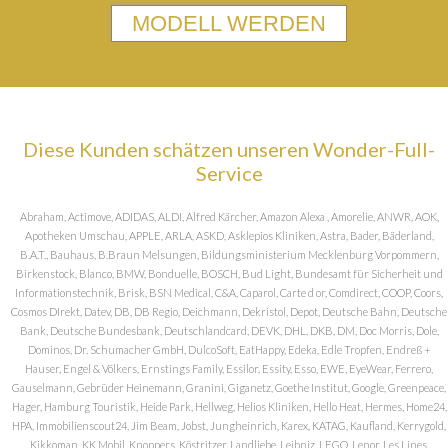
MODELL WERDEN
Diese Kunden schätzen unseren Wonder-Full-
Service
Abraham, Actimove, ADIDAS, ALDI, Alfred Kärcher, Amazon Alexa , Amorelie, ANWR, AOK,
Apotheken Umschau, APPLE, ARLA, ASKD, Asklepios Kliniken, Astra, Bader, Bäderland,
B.A.T., Bauhaus, B.Braun Melsungen, Bildungsministerium Mecklenburg Vorpommern,
Birkenstock, Blanco, BMW, Bonduelle, BOSCH, Bud Light, Bundesamt für Sicherheit und
Informationstechnik, Brisk, BSN Medical, C&A, Caparol, Carte d or, Comdirect, COOP, Coors,
Cosmos DIrekt, Datev, DB, DB Regio, Deichmann, Dekristol, Depot, Deutsche Bahn, Deutsche
Bank, Deutsche Bundesbank, Deutschlandcard, DEVK, DHL, DKB, DM, Doc Morris, Dole,
Dominos, Dr. Schumacher GmbH, DulcoSoft, EatHappy, Edeka, Edle Tropfen, Endreß +
Hauser, Engel & Völkers, Ernstings Family, Essilor, Essity, Esso, EWE, EyeWear, Ferrero,
Gauselmann, Gebrüder Heinemann, Granini, Giganetz, Goethe Institut, Google, Greenpeace,
Hager, Hamburg Touristik, Heide Park, Hellweg, Helios Kliniken, Hello Heat, Hermes, Home24,
HPA, Immobilienscout24, Jim Beam, Jobst, Jungheinrich, Karex, KATAG, Kaufland, Kerrygold,
Kikkoman, KK Mobil, Knoppers, Köstritzer, Landliebe, Leibniz, LEGO, Lenor, Les Lines,