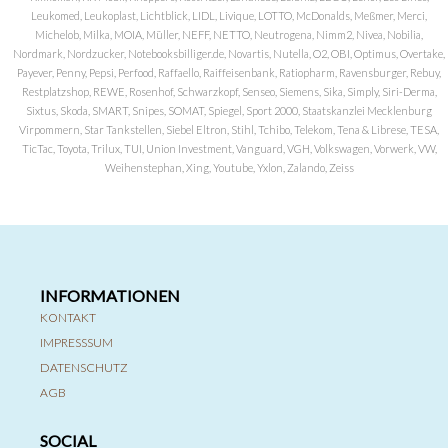
Leukomed, Leukoplast, Lichtblick, LIDL, Livique, LOTTO, McDonalds, Meßmer, Merci,
Michelob, Milka, MOIA, Müller, NEFF, NETTO, Neutrogena, Nimm2, Nivea, Nobilia,
Nordmark, Nordzucker, Notebooksbilliger.de, Novartis, Nutella, O2, OBI, Optimus, Overtake,
Payever, Penny, Pepsi, Perfood, Raffaello, Raiffeisenbank, Ratiopharm, Ravensburger, Rebuy,
Restplatzshop, REWE, Rosenhof, Schwarzkopf, Senseo, Siemens, Sika, Simply, Siri-Derma,
Sixtus, Skoda, SMART, Snipes, SOMAT, Spiegel, Sport 2000, Staatskanzlei Mecklenburg
Virpommern, Star Tankstellen, Siebel Eltron, Stihl, Tchibo, Telekom, Tena & Librese, TESA,
TicTac, Toyota, Trilux, TUI, Union Investment, Vanguard, VGH, Volkswagen, Vorwerk, VW,
Weihenstephan, Xing, Youtube, Yxlon, Zalando, Zeiss
INFORMATIONEN
KONTAKT
IMPRESSSUM
DATENSCHUTZ
AGB
SOCIAL