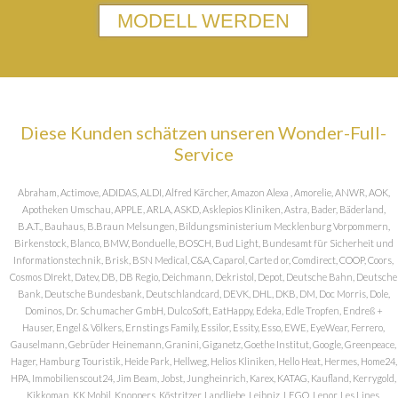
MODELL WERDEN
Diese Kunden schätzen unseren Wonder-Full-
Service
Abraham, Actimove, ADIDAS, ALDI, Alfred Kärcher, Amazon Alexa , Amorelie, ANWR, AOK,
Apotheken Umschau, APPLE, ARLA, ASKD, Asklepios Kliniken, Astra, Bader, Bäderland,
B.A.T., Bauhaus, B.Braun Melsungen, Bildungsministerium Mecklenburg Vorpommern,
Birkenstock, Blanco, BMW, Bonduelle, BOSCH, Bud Light, Bundesamt für Sicherheit und
Informationstechnik, Brisk, BSN Medical, C&A, Caparol, Carte d or, Comdirect, COOP, Coors,
Cosmos DIrekt, Datev, DB, DB Regio, Deichmann, Dekristol, Depot, Deutsche Bahn, Deutsche
Bank, Deutsche Bundesbank, Deutschlandcard, DEVK, DHL, DKB, DM, Doc Morris, Dole,
Dominos, Dr. Schumacher GmbH, DulcoSoft, EatHappy, Edeka, Edle Tropfen, Endreß +
Hauser, Engel & Völkers, Ernstings Family, Essilor, Essity, Esso, EWE, EyeWear, Ferrero,
Gauselmann, Gebrüder Heinemann, Granini, Giganetz, Goethe Institut, Google, Greenpeace,
Hager, Hamburg Touristik, Heide Park, Hellweg, Helios Kliniken, Hello Heat, Hermes, Home24,
HPA, Immobilienscout24, Jim Beam, Jobst, Jungheinrich, Karex, KATAG, Kaufland, Kerrygold,
Kikkoman, KK Mobil, Knoppers, Köstritzer, Landliebe, Leibniz, LEGO, Lenor, Les Lines,