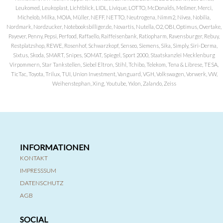
Leukomed, Leukoplast, Lichtblick, LIDL, Livique, LOTTO, McDonalds, Meßmer, Merci,
Michelob, Milka, MOIA, Müller, NEFF, NETTO, Neutrogena, Nimm2, Nivea, Nobilia,
Nordmark, Nordzucker, Notebooksbilliger.de, Novartis, Nutella, O2, OBI, Optimus, Overtake,
Payever, Penny, Pepsi, Perfood, Raffaello, Raiffeisenbank, Ratiopharm, Ravensburger, Rebuy,
Restplatzshop, REWE, Rosenhof, Schwarzkopf, Senseo, Siemens, Sika, Simply, Siri-Derma,
Sixtus, Skoda, SMART, Snipes, SOMAT, Spiegel, Sport 2000, Staatskanzlei Mecklenburg
Virpommern, Star Tankstellen, Siebel Eltron, Stihl, Tchibo, Telekom, Tena & Librese, TESA,
TicTac, Toyota, Trilux, TUI, Union Investment, Vanguard, VGH, Volkswagen, Vorwerk, VW,
Weihenstephan, Xing, Youtube, Yxlon, Zalando, Zeiss
INFORMATIONEN
KONTAKT
IMPRESSSUM
DATENSCHUTZ
AGB
SOCIAL