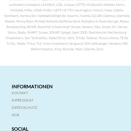
Leukomed, Leukoplast, Lichtblick, LIDL, Livique, LOTTO, McDonalds, Meßmer, Merci,
Michelob, Milka, MOIA, Müller, NEFF, NETTO, Neutrogena, Nimm2, Nivea, Nobilia,
Nordmark, Nordzucker, Notebooksbilliger.de, Novartis, Nutella, O2, OBI, Optimus, Overtake,
Payever, Penny, Pepsi, Perfood, Raffaello, Raiffeisenbank, Ratiopharm, Ravensburger, Rebuy,
Restplatzshop, REWE, Rosenhof, Schwarzkopf, Senseo, Siemens, Sika, Simply, Siri-Derma,
Sixtus, Skoda, SMART, Snipes, SOMAT, Spiegel, Sport 2000, Staatskanzlei Mecklenburg
Virpommern, Star Tankstellen, Siebel Eltron, Stihl, Tchibo, Telekom, Tena & Librese, TESA,
TicTac, Toyota, Trilux, TUI, Union Investment, Vanguard, VGH, Volkswagen, Vorwerk, VW,
Weihenstephan, Xing, Youtube, Yxlon, Zalando, Zeiss
INFORMATIONEN
KONTAKT
IMPRESSSUM
DATENSCHUTZ
AGB
SOCIAL