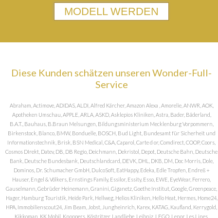
MODELL WERDEN
Diese Kunden schätzen unseren Wonder-Full-
Service
Abraham, Actimove, ADIDAS, ALDI, Alfred Kärcher, Amazon Alexa , Amorelie, ANWR, AOK,
Apotheken Umschau, APPLE, ARLA, ASKD, Asklepios Kliniken, Astra, Bader, Bäderland,
B.A.T., Bauhaus, B.Braun Melsungen, Bildungsministerium Mecklenburg Vorpommern,
Birkenstock, Blanco, BMW, Bonduelle, BOSCH, Bud Light, Bundesamt für Sicherheit und
Informationstechnik, Brisk, BSN Medical, C&A, Caparol, Carte d or, Comdirect, COOP, Coors,
Cosmos DIrekt, Datev, DB, DB Regio, Deichmann, Dekristol, Depot, Deutsche Bahn, Deutsche
Bank, Deutsche Bundesbank, Deutschlandcard, DEVK, DHL, DKB, DM, Doc Morris, Dole,
Dominos, Dr. Schumacher GmbH, DulcoSoft, EatHappy, Edeka, Edle Tropfen, Endreß +
Hauser, Engel & Völkers, Ernstings Family, Essilor, Essity, Esso, EWE, EyeWear, Ferrero,
Gauselmann, Gebrüder Heinemann, Granini, Giganetz, Goethe Institut, Google, Greenpeace,
Hager, Hamburg Touristik, Heide Park, Hellweg, Helios Kliniken, Hello Heat, Hermes, Home24,
HPA, Immobilienscout24, Jim Beam, Jobst, Jungheinrich, Karex, KATAG, Kaufland, Kerrygold,
Kikkoman, KK Mobil, Knoppers, Köstritzer, Landliebe, Leibniz, LEGO, Lenor, Les Lines,