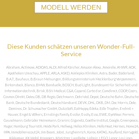
MODELL WERDEN
Diese Kunden schätzen unseren Wonder-Full-
Service
Abraham, Actimove, ADIDAS, ALDI, Alfred Kärcher, Amazon Alexa , Amorelie, ANWR, AOK,
Apotheken Umschau, APPLE, ARLA, ASKD, Asklepios Kliniken, Astra, Bader, Bäderland,
B.A.T., Bauhaus, B.Braun Melsungen, Bildungsministerium Mecklenburg Vorpommern,
Birkenstock, Blanco, BMW, Bonduelle, BOSCH, Bud Light, Bundesamt für Sicherheit und
Informationstechnik, Brisk, BSN Medical, C&A, Caparol, Carte d or, Comdirect, COOP, Coors,
Cosmos DIrekt, Datev, DB, DB Regio, Deichmann, Dekristol, Depot, Deutsche Bahn, Deutsche
Bank, Deutsche Bundesbank, Deutschlandcard, DEVK, DHL, DKB, DM, Doc Morris, Dole,
Dominos, Dr. Schumacher GmbH, DulcoSoft, EatHappy, Edeka, Edle Tropfen, Endreß +
Hauser, Engel & Völkers, Ernstings Family, Essilor, Essity, Esso, EWE, EyeWear, Ferrero,
Gauselmann, Gebrüder Heinemann, Granini, Giganetz, Goethe Institut, Google, Greenpeace,
Hager, Hamburg Touristik, Heide Park, Hellweg, Helios Kliniken, Hello Heat, Hermes, Home24,
HPA, Immobilienscout24, Jim Beam, Jobst, Jungheinrich, Karex, KATAG, Kaufland, Kerrygold,
Kikkoman, KK Mobil, Knoppers, Köstritzer, Landliebe, Leibniz, LEGO, Lenor, Les Lines,