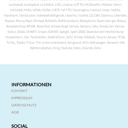
Leukomed, Leukoplast, Lichtblick, LIDL, Livique, LOTTO, McDonalds, Meßmer, Merci,
Michelob, Milka, MOIA, Müller, NEFF, NETTO, Neutrogena, Nimm2, Nivea, Nobilia,
Nordmark, Nordzucker, Notebooksbilliger.de, Novartis, Nutella, O2, OBI, Optimus, Overtake,
Payever, Penny, Pepsi, Perfood, Raffaello, Raiffeisenbank, Ratiopharm, Ravensburger, Rebuy,
Restplatzshop, REWE, Rosenhof, Schwarzkopf, Senseo, Siemens, Sika, Simply, Siri-Derma,
Sixtus, Skoda, SMART, Snipes, SOMAT, Spiegel, Sport 2000, Staatskanzlei Mecklenburg
Virpommern, Star Tankstellen, Siebel Eltron, Stihl, Tchibo, Telekom, Tena & Librese, TESA,
TicTac, Toyota, Trilux, TUI, Union Investment, Vanguard, VGH, Volkswagen, Vorwerk, VW,
Weihenstephan, Xing, Youtube, Yxlon, Zalando, Zeiss
INFORMATIONEN
KONTAKT
IMPRESSSUM
DATENSCHUTZ
AGB
SOCIAL