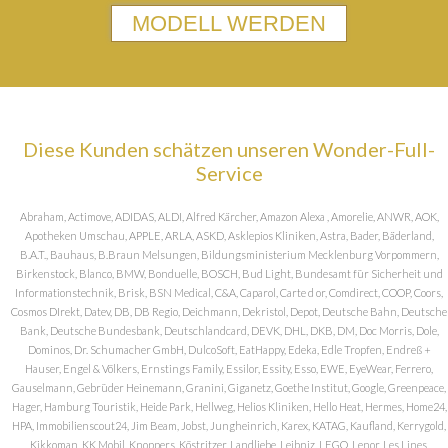
MODELL WERDEN
Diese Kunden schätzen unseren Wonder-Full-
Service
Abraham, Actimove, ADIDAS, ALDI, Alfred Kärcher, Amazon Alexa , Amorelie, ANWR, AOK,
Apotheken Umschau, APPLE, ARLA, ASKD, Asklepios Kliniken, Astra, Bader, Bäderland,
B.A.T., Bauhaus, B.Braun Melsungen, Bildungsministerium Mecklenburg Vorpommern,
Birkenstock, Blanco, BMW, Bonduelle, BOSCH, Bud Light, Bundesamt für Sicherheit und
Informationstechnik, Brisk, BSN Medical, C&A, Caparol, Carte d or, Comdirect, COOP, Coors,
Cosmos DIrekt, Datev, DB, DB Regio, Deichmann, Dekristol, Depot, Deutsche Bahn, Deutsche
Bank, Deutsche Bundesbank, Deutschlandcard, DEVK, DHL, DKB, DM, Doc Morris, Dole,
Dominos, Dr. Schumacher GmbH, DulcoSoft, EatHappy, Edeka, Edle Tropfen, Endreß +
Hauser, Engel & Völkers, Ernstings Family, Essilor, Essity, Esso, EWE, EyeWear, Ferrero,
Gauselmann, Gebrüder Heinemann, Granini, Giganetz, Goethe Institut, Google, Greenpeace,
Hager, Hamburg Touristik, Heide Park, Hellweg, Helios Kliniken, Hello Heat, Hermes, Home24,
HPA, Immobilienscout24, Jim Beam, Jobst, Jungheinrich, Karex, KATAG, Kaufland, Kerrygold,
Kikkoman, KK Mobil, Knoppers, Köstritzer, Landliebe, Leibniz, LEGO, Lenor, Les Lines,