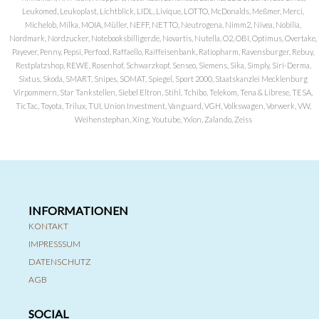
Leukomed, Leukoplast, Lichtblick, LIDL, Livique, LOTTO, McDonalds, Meßmer, Merci,
Michelob, Milka, MOIA, Müller, NEFF, NETTO, Neutrogena, Nimm2, Nivea, Nobilia,
Nordmark, Nordzucker, Notebooksbilliger.de, Novartis, Nutella, O2, OBI, Optimus, Overtake,
Payever, Penny, Pepsi, Perfood, Raffaello, Raiffeisenbank, Ratiopharm, Ravensburger, Rebuy,
Restplatzshop, REWE, Rosenhof, Schwarzkopf, Senseo, Siemens, Sika, Simply, Siri-Derma,
Sixtus, Skoda, SMART, Snipes, SOMAT, Spiegel, Sport 2000, Staatskanzlei Mecklenburg
Virpommern, Star Tankstellen, Siebel Eltron, Stihl, Tchibo, Telekom, Tena & Librese, TESA,
TicTac, Toyota, Trilux, TUI, Union Investment, Vanguard, VGH, Volkswagen, Vorwerk, VW,
Weihenstephan, Xing, Youtube, Yxlon, Zalando, Zeiss
INFORMATIONEN
KONTAKT
IMPRESSSUM
DATENSCHUTZ
AGB
SOCIAL