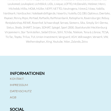
Leukomed, Leukoplast, Lichtblick, LIDL, Livique, LOTTO, McDonalds, Meßmer, Merci,
Michelob, Milka, MOIA, Müller, NEFF, NETTO, Neutrogena, Nimm2, Nivea, Nobilia,
Nordmark, Nordzucker, Notebooksbilliger.de, Novartis, Nutella, O2, OBI, Optimus, Overtake,
Payever, Penny, Pepsi, Perfood, Raffaello, Raiffeisenbank, Ratiopharm, Ravensburger, Rebuy,
Restplatzshop, REWE, Rosenhof, Schwarzkopf, Senseo, Siemens, Sika, Simply, Siri-Derma,
Sixtus, Skoda, SMART, Snipes, SOMAT, Spiegel, Sport 2000, Staatskanzlei Mecklenburg
Virpommern, Star Tankstellen, Siebel Eltron, Stihl, Tchibo, Telekom, Tena & Librese, TESA,
TicTac, Toyota, Trilux, TUI, Union Investment, Vanguard, VGH, Volkswagen, Vorwerk, VW,
Weihenstephan, Xing, Youtube, Yxlon, Zalando, Zeiss
INFORMATIONEN
KONTAKT
IMPRESSSUM
DATENSCHUTZ
AGB
SOCIAL