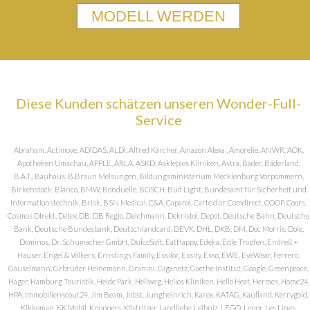
MODELL WERDEN
Diese Kunden schätzen unseren Wonder-Full-
Service
Abraham, Actimove, ADIDAS, ALDI, Alfred Kärcher, Amazon Alexa , Amorelie, ANWR, AOK,
Apotheken Umschau, APPLE, ARLA, ASKD, Asklepios Kliniken, Astra, Bader, Bäderland,
B.A.T., Bauhaus, B.Braun Melsungen, Bildungsministerium Mecklenburg Vorpommern,
Birkenstock, Blanco, BMW, Bonduelle, BOSCH, Bud Light, Bundesamt für Sicherheit und
Informationstechnik, Brisk, BSN Medical, C&A, Caparol, Carte d or, Comdirect, COOP, Coors,
Cosmos DIrekt, Datev, DB, DB Regio, Deichmann, Dekristol, Depot, Deutsche Bahn, Deutsche
Bank, Deutsche Bundesbank, Deutschlandcard, DEVK, DHL, DKB, DM, Doc Morris, Dole,
Dominos, Dr. Schumacher GmbH, DulcoSoft, EatHappy, Edeka, Edle Tropfen, Endreß +
Hauser, Engel & Völkers, Ernstings Family, Essilor, Essity, Esso, EWE, EyeWear, Ferrero,
Gauselmann, Gebrüder Heinemann, Granini, Giganetz, Goethe Institut, Google, Greenpeace,
Hager, Hamburg Touristik, Heide Park, Hellweg, Helios Kliniken, Hello Heat, Hermes, Home24,
HPA, Immobilienscout24, Jim Beam, Jobst, Jungheinrich, Karex, KATAG, Kaufland, Kerrygold,
Kikkoman, KK Mobil, Knoppers, Köstritzer, Landliebe, Leibniz, LEGO, Lenor, Les Lines,