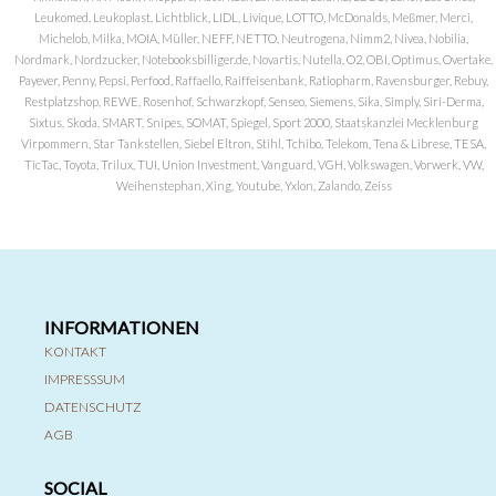
Leukomed, Leukoplast, Lichtblick, LIDL, Livique, LOTTO, McDonalds, Meßmer, Merci,
Michelob, Milka, MOIA, Müller, NEFF, NETTO, Neutrogena, Nimm2, Nivea, Nobilia,
Nordmark, Nordzucker, Notebooksbilliger.de, Novartis, Nutella, O2, OBI, Optimus, Overtake,
Payever, Penny, Pepsi, Perfood, Raffaello, Raiffeisenbank, Ratiopharm, Ravensburger, Rebuy,
Restplatzshop, REWE, Rosenhof, Schwarzkopf, Senseo, Siemens, Sika, Simply, Siri-Derma,
Sixtus, Skoda, SMART, Snipes, SOMAT, Spiegel, Sport 2000, Staatskanzlei Mecklenburg
Virpommern, Star Tankstellen, Siebel Eltron, Stihl, Tchibo, Telekom, Tena & Librese, TESA,
TicTac, Toyota, Trilux, TUI, Union Investment, Vanguard, VGH, Volkswagen, Vorwerk, VW,
Weihenstephan, Xing, Youtube, Yxlon, Zalando, Zeiss
INFORMATIONEN
KONTAKT
IMPRESSSUM
DATENSCHUTZ
AGB
SOCIAL