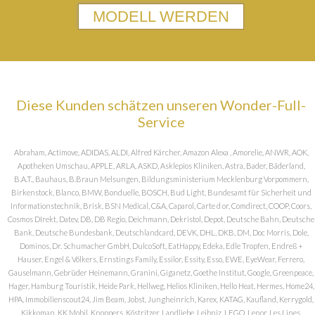
MODELL WERDEN
Diese Kunden schätzen unseren Wonder-Full-
Service
Abraham, Actimove, ADIDAS, ALDI, Alfred Kärcher, Amazon Alexa , Amorelie, ANWR, AOK,
Apotheken Umschau, APPLE, ARLA, ASKD, Asklepios Kliniken, Astra, Bader, Bäderland,
B.A.T., Bauhaus, B.Braun Melsungen, Bildungsministerium Mecklenburg Vorpommern,
Birkenstock, Blanco, BMW, Bonduelle, BOSCH, Bud Light, Bundesamt für Sicherheit und
Informationstechnik, Brisk, BSN Medical, C&A, Caparol, Carte d or, Comdirect, COOP, Coors,
Cosmos DIrekt, Datev, DB, DB Regio, Deichmann, Dekristol, Depot, Deutsche Bahn, Deutsche
Bank, Deutsche Bundesbank, Deutschlandcard, DEVK, DHL, DKB, DM, Doc Morris, Dole,
Dominos, Dr. Schumacher GmbH, DulcoSoft, EatHappy, Edeka, Edle Tropfen, Endreß +
Hauser, Engel & Völkers, Ernstings Family, Essilor, Essity, Esso, EWE, EyeWear, Ferrero,
Gauselmann, Gebrüder Heinemann, Granini, Giganetz, Goethe Institut, Google, Greenpeace,
Hager, Hamburg Touristik, Heide Park, Hellweg, Helios Kliniken, Hello Heat, Hermes, Home24,
HPA, Immobilienscout24, Jim Beam, Jobst, Jungheinrich, Karex, KATAG, Kaufland, Kerrygold,
Kikkoman, KK Mobil, Knoppers, Köstritzer, Landliebe, Leibniz, LEGO, Lenor, Les Lines,