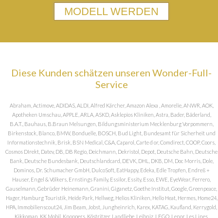
MODELL WERDEN
Diese Kunden schätzen unseren Wonder-Full-
Service
Abraham, Actimove, ADIDAS, ALDI, Alfred Kärcher, Amazon Alexa , Amorelie, ANWR, AOK,
Apotheken Umschau, APPLE, ARLA, ASKD, Asklepios Kliniken, Astra, Bader, Bäderland,
B.A.T., Bauhaus, B.Braun Melsungen, Bildungsministerium Mecklenburg Vorpommern,
Birkenstock, Blanco, BMW, Bonduelle, BOSCH, Bud Light, Bundesamt für Sicherheit und
Informationstechnik, Brisk, BSN Medical, C&A, Caparol, Carte d or, Comdirect, COOP, Coors,
Cosmos DIrekt, Datev, DB, DB Regio, Deichmann, Dekristol, Depot, Deutsche Bahn, Deutsche
Bank, Deutsche Bundesbank, Deutschlandcard, DEVK, DHL, DKB, DM, Doc Morris, Dole,
Dominos, Dr. Schumacher GmbH, DulcoSoft, EatHappy, Edeka, Edle Tropfen, Endreß +
Hauser, Engel & Völkers, Ernstings Family, Essilor, Essity, Esso, EWE, EyeWear, Ferrero,
Gauselmann, Gebrüder Heinemann, Granini, Giganetz, Goethe Institut, Google, Greenpeace,
Hager, Hamburg Touristik, Heide Park, Hellweg, Helios Kliniken, Hello Heat, Hermes, Home24,
HPA, Immobilienscout24, Jim Beam, Jobst, Jungheinrich, Karex, KATAG, Kaufland, Kerrygold,
Kikkoman, KK Mobil, Knoppers, Köstritzer, Landliebe, Leibniz, LEGO, Lenor, Les Lines,