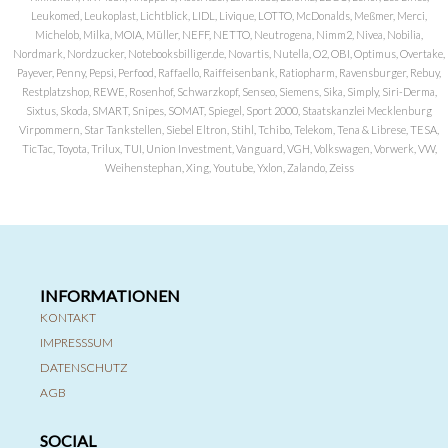
Leukomed, Leukoplast, Lichtblick, LIDL, Livique, LOTTO, McDonalds, Meßmer, Merci,
Michelob, Milka, MOIA, Müller, NEFF, NETTO, Neutrogena, Nimm2, Nivea, Nobilia,
Nordmark, Nordzucker, Notebooksbilliger.de, Novartis, Nutella, O2, OBI, Optimus, Overtake,
Payever, Penny, Pepsi, Perfood, Raffaello, Raiffeisenbank, Ratiopharm, Ravensburger, Rebuy,
Restplatzshop, REWE, Rosenhof, Schwarzkopf, Senseo, Siemens, Sika, Simply, Siri-Derma,
Sixtus, Skoda, SMART, Snipes, SOMAT, Spiegel, Sport 2000, Staatskanzlei Mecklenburg
Virpommern, Star Tankstellen, Siebel Eltron, Stihl, Tchibo, Telekom, Tena & Librese, TESA,
TicTac, Toyota, Trilux, TUI, Union Investment, Vanguard, VGH, Volkswagen, Vorwerk, VW,
Weihenstephan, Xing, Youtube, Yxlon, Zalando, Zeiss
INFORMATIONEN
KONTAKT
IMPRESSSUM
DATENSCHUTZ
AGB
SOCIAL