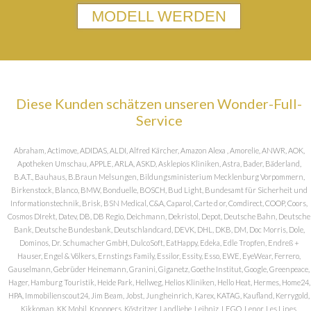
MODELL WERDEN
Diese Kunden schätzen unseren Wonder-Full-
Service
Abraham, Actimove, ADIDAS, ALDI, Alfred Kärcher, Amazon Alexa , Amorelie, ANWR, AOK,
Apotheken Umschau, APPLE, ARLA, ASKD, Asklepios Kliniken, Astra, Bader, Bäderland,
B.A.T., Bauhaus, B.Braun Melsungen, Bildungsministerium Mecklenburg Vorpommern,
Birkenstock, Blanco, BMW, Bonduelle, BOSCH, Bud Light, Bundesamt für Sicherheit und
Informationstechnik, Brisk, BSN Medical, C&A, Caparol, Carte d or, Comdirect, COOP, Coors,
Cosmos DIrekt, Datev, DB, DB Regio, Deichmann, Dekristol, Depot, Deutsche Bahn, Deutsche
Bank, Deutsche Bundesbank, Deutschlandcard, DEVK, DHL, DKB, DM, Doc Morris, Dole,
Dominos, Dr. Schumacher GmbH, DulcoSoft, EatHappy, Edeka, Edle Tropfen, Endreß +
Hauser, Engel & Völkers, Ernstings Family, Essilor, Essity, Esso, EWE, EyeWear, Ferrero,
Gauselmann, Gebrüder Heinemann, Granini, Giganetz, Goethe Institut, Google, Greenpeace,
Hager, Hamburg Touristik, Heide Park, Hellweg, Helios Kliniken, Hello Heat, Hermes, Home24,
HPA, Immobilienscout24, Jim Beam, Jobst, Jungheinrich, Karex, KATAG, Kaufland, Kerrygold,
Kikkoman, KK Mobil, Knoppers, Köstritzer, Landliebe, Leibniz, LEGO, Lenor, Les Lines,