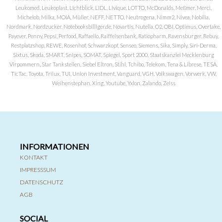
Leukomed, Leukoplast, Lichtblick, LIDL, Livique, LOTTO, McDonalds, Meßmer, Merci,
Michelob, Milka, MOIA, Müller, NEFF, NETTO, Neutrogena, Nimm2, Nivea, Nobilia,
Nordmark, Nordzucker, Notebooksbilliger.de, Novartis, Nutella, O2, OBI, Optimus, Overtake,
Payever, Penny, Pepsi, Perfood, Raffaello, Raiffeisenbank, Ratiopharm, Ravensburger, Rebuy,
Restplatzshop, REWE, Rosenhof, Schwarzkopf, Senseo, Siemens, Sika, Simply, Siri-Derma,
Sixtus, Skoda, SMART, Snipes, SOMAT, Spiegel, Sport 2000, Staatskanzlei Mecklenburg
Virpommern, Star Tankstellen, Siebel Eltron, Stihl, Tchibo, Telekom, Tena & Librese, TESA,
TicTac, Toyota, Trilux, TUI, Union Investment, Vanguard, VGH, Volkswagen, Vorwerk, VW,
Weihenstephan, Xing, Youtube, Yxlon, Zalando, Zeiss
INFORMATIONEN
KONTAKT
IMPRESSSUM
DATENSCHUTZ
AGB
SOCIAL