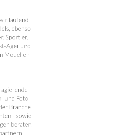
wir laufend
dels, ebenso
, Sportler,
est-Ager und
en Modellen
.
l agierende
- und Foto-
 der Branche
nten - sowie
ngen beraten.
partnern.