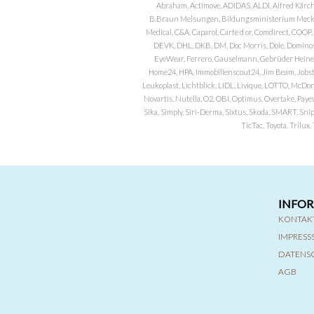
Abraham, Actimove, ADIDAS, ALDI, Alfred Kärch
B.Braun Melsungen, Bildungsministerium Meckle
Medical, C&A, Caparol, Carte d or, Comdirect, CO
DEVK, DHL, DKB, DM, Doc Morris, Dole, Dominos, 
EyeWear, Ferrero, Gauselmann, Gebrüder Heineman
Home24, HPA, Immobilienscout24, Jim Beam, Jobst, 
Leukoplast, Lichtblick, LIDL, Livique, LOTTO, McDo
Novartis, Nutella, O2, OBI, Optimus, Overtake, Paye
Sika, Simply, Siri-Derma, Sixtus, Skoda, SMART, Sni
TicTac, Toyota, Trilu
INFO
KONTAK
IMPRES
DATENS
AGB