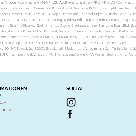
er, Amazon Alexa , Amorelie, ANWR, AOK, Apotheken Umschau, APPLE, ARLA, ASKD, Asklepios Kli
nburg Vorpommern, Birkenstock, Blanco, BMW, Bonduelle, BOSCH, Bud Light, Bundesamt fü
OP, Coors, Cosmos DIrekt, Datev, DB, DB Regio, Deichmann, Dekristol, Depot, Deutsche Bahn, D
Dr. Schumacher GmbH, DulcoSoft, EatHappy, Edeka, Edle Tropfen, Endreß + Hauser, Engel & Völk
n, Granini, Giganetz, Goethe Institut, Google, Greenpeace, Hager, Hamburg Touristik, Heide P
Jungheinrich, Karex, KATAG, Kaufland, Kerrygold, Kikkoman, KK Mobil, Knoppers, Köstritzer, L
nalds, Meßmer, Merci, Michelob, Milka, MOIA, Müller, NEFF, NETTO, Neutrogena, Nimm2, Nivea,
ver, Penny, Pepsi, Perfood, Raffaello, Raiffeisenbank, Ratiopharm, Ravensburger, Rebuy, Restpl
pes, SOMAT, Spiegel, Sport 2000, Staatskanzlei Mecklenburg Virpommern, Star Tankstellen, Siebel
x, TUI, Union Investment, Vanguard, VGH, Volkswagen, Vorwerk, VW, Weihenstephan, Xing, Youtub
RMATIONEN
SOCIAL
T
'
SSUM
CHUTZ