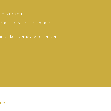
 entzücken!
heitsideal entsprechen.
ahnlücke, Deine abstehenden
t.
ice