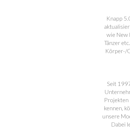
Knapp 5.0
aktualisie
wie New F
Tänzer etc
Körper-/C
Seit 1997
Unternehm
Projekten 
kennen, k
unsere Mod
Dabei l