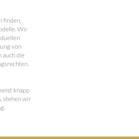
 finden,
odelle. Wir
iduellen
lung von
 auch die
ngsrechten.
 meist knapp
, stehen wir
g.