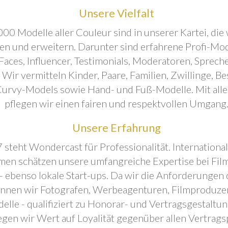
Unsere Vielfalt
00 Modelle aller Couleur sind in unserer Kartei, die 
ren und erweitern. Darunter sind erfahrene Profi-Mo
aces, Influencer, Testimonials, Moderatoren, Sprecher
. Wir vermitteln Kinder, Paare, Familien, Zwillinge, B
urvy-Models sowie Hand- und Fuß-Modelle. Mit all
pflegen wir einen fairen und respektvollen Umgang
Unsere Erfahrung
 steht Wondercast für Professionalität. Internationa
en schätzen unsere umfangreiche Expertise bei Film
- ebenso lokale Start-ups. Da wir die Anforderungen
önnen wir Fotografen, Werbeagenturen, Filmproduze
elle - qualifiziert zu Honorar- und Vertragsgestaltu
egen wir Wert auf Loyalität gegenüber allen Vertrags