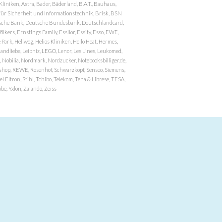
niken, Astra, Bader, Bäderland, B.A.T., Bauhaus,
r Sicherheit und Informationstechnik, Brisk, BSN
eutsche Bank, Deutsche Bundesbank, Deutschlandcard,
ers, Ernstings Family, Essilor, Essity, Esso, EWE,
ark, Hellweg, Helios Kliniken, Hello Heat, Hermes,
andliebe, Leibniz, LEGO, Lenor, Les Lines, Leukomed,
 Nobilia, Nordmark, Nordzucker, Notebooksbilliger.de,
atzshop, REWE, Rosenhof, Schwarzkopf, Senseo, Siemens,
 Eltron, Stihl, Tchibo, Telekom, Tena & Librese, TESA,
e, Yxlon, Zalando, Zeiss