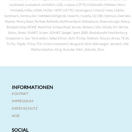
Leukomed, Leukoplast, Lichtblick, LIDL, Livique, LOTTO, McDonalds, Meßmer, Merci,
Michelob, Milka, MOIA, Müller, NEFF, NETTO, Neutrogena, Nimm2, Nivea, Nobilia,
Nordmark, Nordzucker, Notebooksbilliger.de, Novartis, Nutella, O2, OBI, Optimus, Overtake,
Payever, Penny, Pepsi, Perfood, Raffaello, Raiffeisenbank, Ratiopharm, Ravensburger, Rebuy,
Restplatzshop, REWE, Rosenhof, Schwarzkopf, Senseo, Siemens, Sika, Simply, Siri-Derma,
Sixtus, Skoda, SMART, Snipes, SOMAT, Spiegel, Sport 2000, Staatskanzlei Mecklenburg
Virpommern, Star Tankstellen, Siebel Eltron, Stihl, Tchibo, Telekom, Tena & Librese, TESA,
TicTac, Toyota, Trilux, TUI, Union Investment, Vanguard, VGH, Volkswagen, Vorwerk, VW,
Weihenstephan, Xing, Youtube, Yxlon, Zalando, Zeiss
INFORMATIONEN
KONTAKT
IMPRESSSUM
DATENSCHUTZ
AGB
SOCIAL