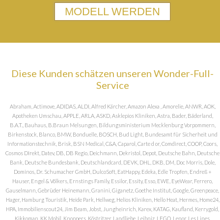
MODELL WERDEN
Diese Kunden schätzen unseren Wonder-Full-
Service
Abraham, Actimove, ADIDAS, ALDI, Alfred Kärcher, Amazon Alexa , Amorelie, ANWR, AOK,
Apotheken Umschau, APPLE, ARLA, ASKD, Asklepios Kliniken, Astra, Bader, Bäderland,
B.A.T., Bauhaus, B.Braun Melsungen, Bildungsministerium Mecklenburg Vorpommern,
Birkenstock, Blanco, BMW, Bonduelle, BOSCH, Bud Light, Bundesamt für Sicherheit und
Informationstechnik, Brisk, BSN Medical, C&A, Caparol, Carte d or, Comdirect, COOP, Coors,
Cosmos DIrekt, Datev, DB, DB Regio, Deichmann, Dekristol, Depot, Deutsche Bahn, Deutsche
Bank, Deutsche Bundesbank, Deutschlandcard, DEVK, DHL, DKB, DM, Doc Morris, Dole,
Dominos, Dr. Schumacher GmbH, DulcoSoft, EatHappy, Edeka, Edle Tropfen, Endreß +
Hauser, Engel & Völkers, Ernstings Family, Essilor, Essity, Esso, EWE, EyeWear, Ferrero,
Gauselmann, Gebrüder Heinemann, Granini, Giganetz, Goethe Institut, Google, Greenpeace,
Hager, Hamburg Touristik, Heide Park, Hellweg, Helios Kliniken, Hello Heat, Hermes, Home24,
HPA, Immobilienscout24, Jim Beam, Jobst, Jungheinrich, Karex, KATAG, Kaufland, Kerrygold,
Kikkoman, KK Mobil, Knoppers, Köstritzer, Landliebe, Leibniz, LEGO, Lenor, Les Lines,