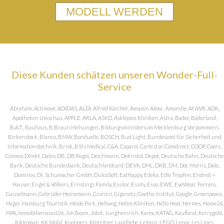
MODELL WERDEN
Diese Kunden schätzen unseren Wonder-Full-
Service
Abraham, Actimove, ADIDAS, ALDI, Alfred Kärcher, Amazon Alexa , Amorelie, ANWR, AOK,
Apotheken Umschau, APPLE, ARLA, ASKD, Asklepios Kliniken, Astra, Bader, Bäderland,
B.A.T., Bauhaus, B.Braun Melsungen, Bildungsministerium Mecklenburg Vorpommern,
Birkenstock, Blanco, BMW, Bonduelle, BOSCH, Bud Light, Bundesamt für Sicherheit und
Informationstechnik, Brisk, BSN Medical, C&A, Caparol, Carte d or, Comdirect, COOP, Coors,
Cosmos DIrekt, Datev, DB, DB Regio, Deichmann, Dekristol, Depot, Deutsche Bahn, Deutsche
Bank, Deutsche Bundesbank, Deutschlandcard, DEVK, DHL, DKB, DM, Doc Morris, Dole,
Dominos, Dr. Schumacher GmbH, DulcoSoft, EatHappy, Edeka, Edle Tropfen, Endreß +
Hauser, Engel & Völkers, Ernstings Family, Essilor, Essity, Esso, EWE, EyeWear, Ferrero,
Gauselmann, Gebrüder Heinemann, Granini, Giganetz, Goethe Institut, Google, Greenpeace,
Hager, Hamburg Touristik, Heide Park, Hellweg, Helios Kliniken, Hello Heat, Hermes, Home24,
HPA, Immobilienscout24, Jim Beam, Jobst, Jungheinrich, Karex, KATAG, Kaufland, Kerrygold,
Kikkoman, KK Mobil, Knoppers, Köstritzer, Landliebe, Leibniz, LEGO, Lenor, Les Lines,