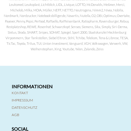
Leukomed, Leukoplast, Lichtblick, LIDL, Livique, LOTTO, McDonalds, Meßmer, Merci,
Michelob, Milka, MOIA, Müller, NEFF, NETTO, Neutrogena, Nimm2, Nivea, Nobilia,
Nordmark, Nordzucker, Notebooksbilliger.de, Novartis, Nutella, O2, OBI, Optimus, Overtake,
Payever, Penny, Pepsi, Perfood, Raffaello, Raiffeisenbank, Ratiopharm, Ravensburger, Rebuy,
Restplatzshop, REWE, Rosenhof, Schwarzkopf, Senseo, Siemens, Sika, Simply, Siri-Derma,
Sixtus, Skoda, SMART, Snipes, SOMAT, Spiegel, Sport 2000, Staatskanzlei Mecklenburg
Virpommern, Star Tankstellen, Siebel Eltron, Stihl, Tchibo, Telekom, Tena & Librese, TESA,
TicTac, Toyota, Trilux, TUI, Union Investment, Vanguard, VGH, Volkswagen, Vorwerk, VW,
Weihenstephan, Xing, Youtube, Yxlon, Zalando, Zeiss
INFORMATIONEN
KONTAKT
IMPRESSSUM
DATENSCHUTZ
AGB
SOCIAL