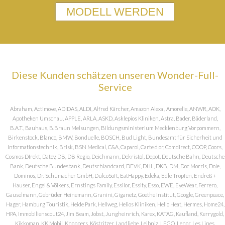
MODELL WERDEN
Diese Kunden schätzen unseren Wonder-Full-
Service
Abraham, Actimove, ADIDAS, ALDI, Alfred Kärcher, Amazon Alexa , Amorelie, ANWR, AOK,
Apotheken Umschau, APPLE, ARLA, ASKD, Asklepios Kliniken, Astra, Bader, Bäderland,
B.A.T., Bauhaus, B.Braun Melsungen, Bildungsministerium Mecklenburg Vorpommern,
Birkenstock, Blanco, BMW, Bonduelle, BOSCH, Bud Light, Bundesamt für Sicherheit und
Informationstechnik, Brisk, BSN Medical, C&A, Caparol, Carte d or, Comdirect, COOP, Coors,
Cosmos DIrekt, Datev, DB, DB Regio, Deichmann, Dekristol, Depot, Deutsche Bahn, Deutsche
Bank, Deutsche Bundesbank, Deutschlandcard, DEVK, DHL, DKB, DM, Doc Morris, Dole,
Dominos, Dr. Schumacher GmbH, DulcoSoft, EatHappy, Edeka, Edle Tropfen, Endreß +
Hauser, Engel & Völkers, Ernstings Family, Essilor, Essity, Esso, EWE, EyeWear, Ferrero,
Gauselmann, Gebrüder Heinemann, Granini, Giganetz, Goethe Institut, Google, Greenpeace,
Hager, Hamburg Touristik, Heide Park, Hellweg, Helios Kliniken, Hello Heat, Hermes, Home24,
HPA, Immobilienscout24, Jim Beam, Jobst, Jungheinrich, Karex, KATAG, Kaufland, Kerrygold,
Kikkoman, KK Mobil, Knoppers, Köstritzer, Landliebe, Leibniz, LEGO, Lenor, Les Lines,