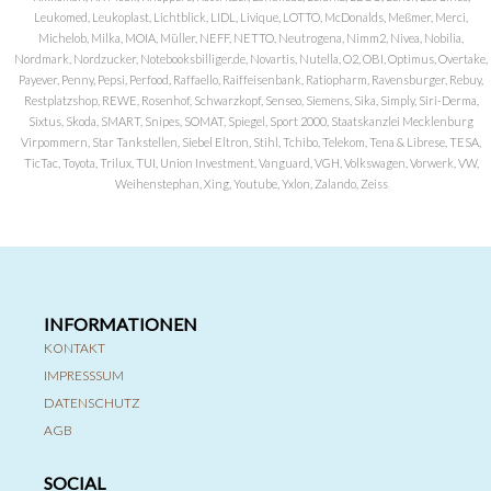
Leukomed, Leukoplast, Lichtblick, LIDL, Livique, LOTTO, McDonalds, Meßmer, Merci,
Michelob, Milka, MOIA, Müller, NEFF, NETTO, Neutrogena, Nimm2, Nivea, Nobilia,
Nordmark, Nordzucker, Notebooksbilliger.de, Novartis, Nutella, O2, OBI, Optimus, Overtake,
Payever, Penny, Pepsi, Perfood, Raffaello, Raiffeisenbank, Ratiopharm, Ravensburger, Rebuy,
Restplatzshop, REWE, Rosenhof, Schwarzkopf, Senseo, Siemens, Sika, Simply, Siri-Derma,
Sixtus, Skoda, SMART, Snipes, SOMAT, Spiegel, Sport 2000, Staatskanzlei Mecklenburg
Virpommern, Star Tankstellen, Siebel Eltron, Stihl, Tchibo, Telekom, Tena & Librese, TESA,
TicTac, Toyota, Trilux, TUI, Union Investment, Vanguard, VGH, Volkswagen, Vorwerk, VW,
Weihenstephan, Xing, Youtube, Yxlon, Zalando, Zeiss
INFORMATIONEN
KONTAKT
IMPRESSSUM
DATENSCHUTZ
AGB
SOCIAL