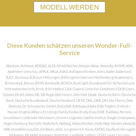
MODELL WERDEN
Diese Kunden schätzen unseren Wonder-Full-
Service
Abraham, Actimove, ADIDAS, ALDI, Alfred Kärcher, Amazon Alexa , Amorelie, ANWR, AOK,
Apotheken Umschau, APPLE, ARLA, ASKD, Asklepios Kliniken, Astra, Bader, Bäderland,
B.A.T., Bauhaus, B.Braun Melsungen, Bildungsministerium Mecklenburg Vorpommern,
Birkenstock, Blanco, BMW, Bonduelle, BOSCH, Bud Light, Bundesamt für Sicherheit und
Informationstechnik, Brisk, BSN Medical, C&A, Caparol, Carte d or, Comdirect, COOP, Coors,
Cosmos DIrekt, Datev, DB, DB Regio, Deichmann, Dekristol, Depot, Deutsche Bahn, Deutsche
Bank, Deutsche Bundesbank, Deutschlandcard, DEVK, DHL, DKB, DM, Doc Morris, Dole,
Dominos, Dr. Schumacher GmbH, DulcoSoft, EatHappy, Edeka, Edle Tropfen, Endreß +
Hauser, Engel & Völkers, Ernstings Family, Essilor, Essity, Esso, EWE, EyeWear, Ferrero,
Gauselmann, Gebrüder Heinemann, Granini, Giganetz, Goethe Institut, Google, Greenpeace,
Hager, Hamburg Touristik, Heide Park, Hellweg, Helios Kliniken, Hello Heat, Hermes, Home24,
HPA, Immobilienscout24, Jim Beam, Jobst, Jungheinrich, Karex, KATAG, Kaufland, Kerrygold,
Kikkoman, KK Mobil, Knoppers, Köstritzer, Landliebe, Leibniz, LEGO, Lenor, Les Lines,