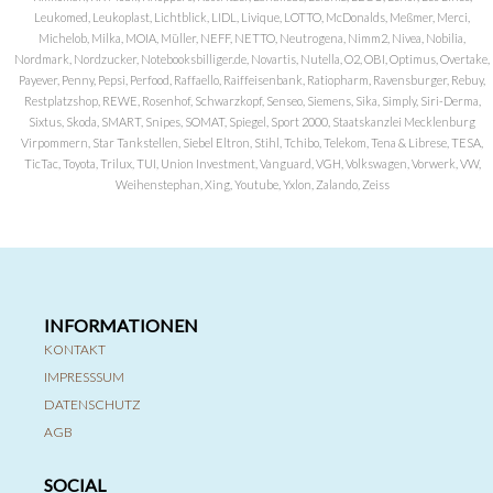
Leukomed, Leukoplast, Lichtblick, LIDL, Livique, LOTTO, McDonalds, Meßmer, Merci,
Michelob, Milka, MOIA, Müller, NEFF, NETTO, Neutrogena, Nimm2, Nivea, Nobilia,
Nordmark, Nordzucker, Notebooksbilliger.de, Novartis, Nutella, O2, OBI, Optimus, Overtake,
Payever, Penny, Pepsi, Perfood, Raffaello, Raiffeisenbank, Ratiopharm, Ravensburger, Rebuy,
Restplatzshop, REWE, Rosenhof, Schwarzkopf, Senseo, Siemens, Sika, Simply, Siri-Derma,
Sixtus, Skoda, SMART, Snipes, SOMAT, Spiegel, Sport 2000, Staatskanzlei Mecklenburg
Virpommern, Star Tankstellen, Siebel Eltron, Stihl, Tchibo, Telekom, Tena & Librese, TESA,
TicTac, Toyota, Trilux, TUI, Union Investment, Vanguard, VGH, Volkswagen, Vorwerk, VW,
Weihenstephan, Xing, Youtube, Yxlon, Zalando, Zeiss
INFORMATIONEN
KONTAKT
IMPRESSSUM
DATENSCHUTZ
AGB
SOCIAL