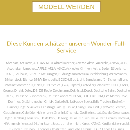
MODELL WERDEN
Diese Kunden schätzen unseren Wonder-Full-
Service
Abraham, Actimove, ADIDAS, ALDI, Alfred Kärcher, Amazon Alexa , Amorelie, ANWR, AOK,
Apotheken Umschau, APPLE, ARLA, ASKD, Asklepios Kliniken, Astra, Bader, Bäderland,
B.A.T., Bauhaus, B.Braun Melsungen, Bildungsministerium Mecklenburg Vorpommern,
Birkenstock, Blanco, BMW, Bonduelle, BOSCH, Bud Light, Bundesamt für Sicherheit und
Informationstechnik, Brisk, BSN Medical, C&A, Caparol, Carte d or, Comdirect, COOP, Coors,
Cosmos DIrekt, Datev, DB, DB Regio, Deichmann, Dekristol, Depot, Deutsche Bahn, Deutsche
Bank, Deutsche Bundesbank, Deutschlandcard, DEVK, DHL, DKB, DM, Doc Morris, Dole,
Dominos, Dr. Schumacher GmbH, DulcoSoft, EatHappy, Edeka, Edle Tropfen, Endreß +
Hauser, Engel & Völkers, Ernstings Family, Essilor, Essity, Esso, EWE, EyeWear, Ferrero,
Gauselmann, Gebrüder Heinemann, Granini, Giganetz, Goethe Institut, Google, Greenpeace,
Hager, Hamburg Touristik, Heide Park, Hellweg, Helios Kliniken, Hello Heat, Hermes, Home24,
HPA, Immobilienscout24, Jim Beam, Jobst, Jungheinrich, Karex, KATAG, Kaufland, Kerrygold,
Kikkoman, KK Mobil, Knoppers, Köstritzer, Landliebe, Leibniz, LEGO, Lenor, Les Lines,