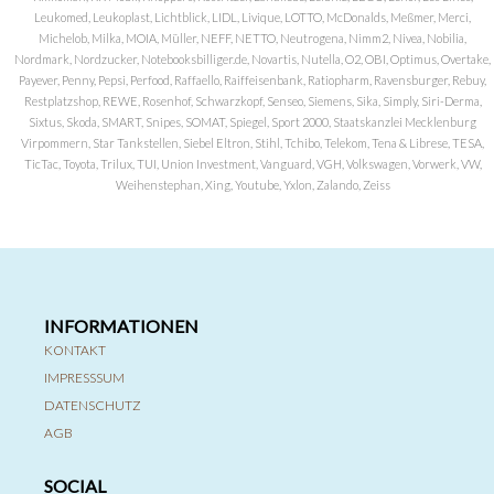
Leukomed, Leukoplast, Lichtblick, LIDL, Livique, LOTTO, McDonalds, Meßmer, Merci,
Michelob, Milka, MOIA, Müller, NEFF, NETTO, Neutrogena, Nimm2, Nivea, Nobilia,
Nordmark, Nordzucker, Notebooksbilliger.de, Novartis, Nutella, O2, OBI, Optimus, Overtake,
Payever, Penny, Pepsi, Perfood, Raffaello, Raiffeisenbank, Ratiopharm, Ravensburger, Rebuy,
Restplatzshop, REWE, Rosenhof, Schwarzkopf, Senseo, Siemens, Sika, Simply, Siri-Derma,
Sixtus, Skoda, SMART, Snipes, SOMAT, Spiegel, Sport 2000, Staatskanzlei Mecklenburg
Virpommern, Star Tankstellen, Siebel Eltron, Stihl, Tchibo, Telekom, Tena & Librese, TESA,
TicTac, Toyota, Trilux, TUI, Union Investment, Vanguard, VGH, Volkswagen, Vorwerk, VW,
Weihenstephan, Xing, Youtube, Yxlon, Zalando, Zeiss
INFORMATIONEN
KONTAKT
IMPRESSSUM
DATENSCHUTZ
AGB
SOCIAL