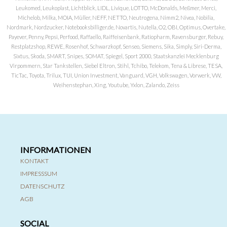
Leukomed, Leukoplast, Lichtblick, LIDL, Livique, LOTTO, McDonalds, Meßmer, Merci,
Michelob, Milka, MOIA, Müller, NEFF, NETTO, Neutrogena, Nimm2, Nivea, Nobilia,
Nordmark, Nordzucker, Notebooksbilliger.de, Novartis, Nutella, O2, OBI, Optimus, Overtake,
Payever, Penny, Pepsi, Perfood, Raffaello, Raiffeisenbank, Ratiopharm, Ravensburger, Rebuy,
Restplatzshop, REWE, Rosenhof, Schwarzkopf, Senseo, Siemens, Sika, Simply, Siri-Derma,
Sixtus, Skoda, SMART, Snipes, SOMAT, Spiegel, Sport 2000, Staatskanzlei Mecklenburg
Virpommern, Star Tankstellen, Siebel Eltron, Stihl, Tchibo, Telekom, Tena & Librese, TESA,
TicTac, Toyota, Trilux, TUI, Union Investment, Vanguard, VGH, Volkswagen, Vorwerk, VW,
Weihenstephan, Xing, Youtube, Yxlon, Zalando, Zeiss
INFORMATIONEN
KONTAKT
IMPRESSSUM
DATENSCHUTZ
AGB
SOCIAL