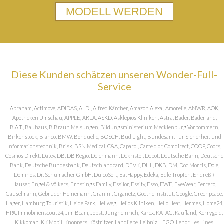
MODELL WERDEN
Diese Kunden schätzen unseren Wonder-Full-
Service
Abraham, Actimove, ADIDAS, ALDI, Alfred Kärcher, Amazon Alexa , Amorelie, ANWR, AOK,
Apotheken Umschau, APPLE, ARLA, ASKD, Asklepios Kliniken, Astra, Bader, Bäderland,
B.A.T., Bauhaus, B.Braun Melsungen, Bildungsministerium Mecklenburg Vorpommern,
Birkenstock, Blanco, BMW, Bonduelle, BOSCH, Bud Light, Bundesamt für Sicherheit und
Informationstechnik, Brisk, BSN Medical, C&A, Caparol, Carte d or, Comdirect, COOP, Coors,
Cosmos DIrekt, Datev, DB, DB Regio, Deichmann, Dekristol, Depot, Deutsche Bahn, Deutsche
Bank, Deutsche Bundesbank, Deutschlandcard, DEVK, DHL, DKB, DM, Doc Morris, Dole,
Dominos, Dr. Schumacher GmbH, DulcoSoft, EatHappy, Edeka, Edle Tropfen, Endreß +
Hauser, Engel & Völkers, Ernstings Family, Essilor, Essity, Esso, EWE, EyeWear, Ferrero,
Gauselmann, Gebrüder Heinemann, Granini, Giganetz, Goethe Institut, Google, Greenpeace,
Hager, Hamburg Touristik, Heide Park, Hellweg, Helios Kliniken, Hello Heat, Hermes, Home24,
HPA, Immobilienscout24, Jim Beam, Jobst, Jungheinrich, Karex, KATAG, Kaufland, Kerrygold,
Kikkoman, KK Mobil, Knoppers, Köstritzer, Landliebe, Leibniz, LEGO, Lenor, Les Lines,