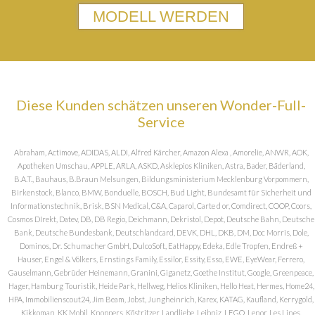
MODELL WERDEN
Diese Kunden schätzen unseren Wonder-Full-
Service
Abraham, Actimove, ADIDAS, ALDI, Alfred Kärcher, Amazon Alexa , Amorelie, ANWR, AOK,
Apotheken Umschau, APPLE, ARLA, ASKD, Asklepios Kliniken, Astra, Bader, Bäderland,
B.A.T., Bauhaus, B.Braun Melsungen, Bildungsministerium Mecklenburg Vorpommern,
Birkenstock, Blanco, BMW, Bonduelle, BOSCH, Bud Light, Bundesamt für Sicherheit und
Informationstechnik, Brisk, BSN Medical, C&A, Caparol, Carte d or, Comdirect, COOP, Coors,
Cosmos DIrekt, Datev, DB, DB Regio, Deichmann, Dekristol, Depot, Deutsche Bahn, Deutsche
Bank, Deutsche Bundesbank, Deutschlandcard, DEVK, DHL, DKB, DM, Doc Morris, Dole,
Dominos, Dr. Schumacher GmbH, DulcoSoft, EatHappy, Edeka, Edle Tropfen, Endreß +
Hauser, Engel & Völkers, Ernstings Family, Essilor, Essity, Esso, EWE, EyeWear, Ferrero,
Gauselmann, Gebrüder Heinemann, Granini, Giganetz, Goethe Institut, Google, Greenpeace,
Hager, Hamburg Touristik, Heide Park, Hellweg, Helios Kliniken, Hello Heat, Hermes, Home24,
HPA, Immobilienscout24, Jim Beam, Jobst, Jungheinrich, Karex, KATAG, Kaufland, Kerrygold,
Kikkoman, KK Mobil, Knoppers, Köstritzer, Landliebe, Leibniz, LEGO, Lenor, Les Lines,