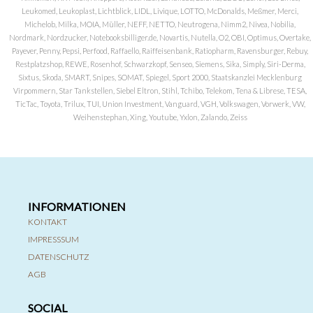
Leukomed, Leukoplast, Lichtblick, LIDL, Livique, LOTTO, McDonalds, Meßmer, Merci,
Michelob, Milka, MOIA, Müller, NEFF, NETTO, Neutrogena, Nimm2, Nivea, Nobilia,
Nordmark, Nordzucker, Notebooksbilliger.de, Novartis, Nutella, O2, OBI, Optimus, Overtake,
Payever, Penny, Pepsi, Perfood, Raffaello, Raiffeisenbank, Ratiopharm, Ravensburger, Rebuy,
Restplatzshop, REWE, Rosenhof, Schwarzkopf, Senseo, Siemens, Sika, Simply, Siri-Derma,
Sixtus, Skoda, SMART, Snipes, SOMAT, Spiegel, Sport 2000, Staatskanzlei Mecklenburg
Virpommern, Star Tankstellen, Siebel Eltron, Stihl, Tchibo, Telekom, Tena & Librese, TESA,
TicTac, Toyota, Trilux, TUI, Union Investment, Vanguard, VGH, Volkswagen, Vorwerk, VW,
Weihenstephan, Xing, Youtube, Yxlon, Zalando, Zeiss
INFORMATIONEN
KONTAKT
IMPRESSSUM
DATENSCHUTZ
AGB
SOCIAL