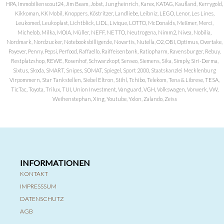
HPA, Immobilienscout24, Jim Beam, Jobst, Jungheinrich, Karex, KATAG, Kaufland, Kerrygold,
Kikkoman, KK Mobil, Knoppers, Köstritzer, Landliebe, Leibniz, LEGO, Lenor, Les Lines,
Leukomed, Leukoplast, Lichtblick, LIDL, Livique, LOTTO, McDonalds, Meßmer, Merci,
Michelob, Milka, MOIA, Müller, NEFF, NETTO, Neutrogena, Nimm2, Nivea, Nobilia,
Nordmark, Nordzucker, Notebooksbilliger.de, Novartis, Nutella, O2, OBI, Optimus, Overtake,
Payever, Penny, Pepsi, Perfood, Raffaello, Raiffeisenbank, Ratiopharm, Ravensburger, Rebuy,
Restplatzshop, REWE, Rosenhof, Schwarzkopf, Senseo, Siemens, Sika, Simply, Siri-Derma,
Sixtus, Skoda, SMART, Snipes, SOMAT, Spiegel, Sport 2000, Staatskanzlei Mecklenburg
Virpommern, Star Tankstellen, Siebel Eltron, Stihl, Tchibo, Telekom, Tena & Librese, TESA,
TicTac, Toyota, Trilux, TUI, Union Investment, Vanguard, VGH, Volkswagen, Vorwerk, VW,
Weihenstephan, Xing, Youtube, Yxlon, Zalando, Zeiss
INFORMATIONEN
KONTAKT
IMPRESSSUM
DATENSCHUTZ
AGB