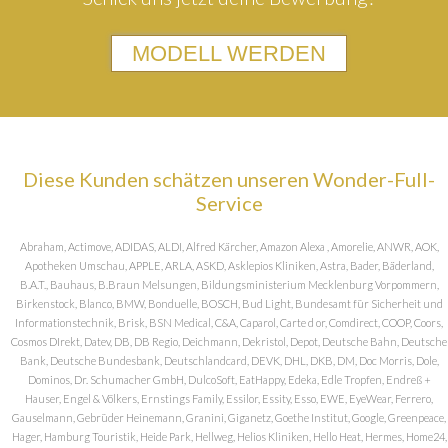
MODELL WERDEN
Diese Kunden schätzen unseren Wonder-Full-
Service
Abraham, Actimove, ADIDAS, ALDI, Alfred Kärcher, Amazon Alexa , Amorelie, ANWR, AOK,
Apotheken Umschau, APPLE, ARLA, ASKD, Asklepios Kliniken, Astra, Bader, Bäderland,
B.A.T., Bauhaus, B.Braun Melsungen, Bildungsministerium Mecklenburg Vorpommern,
Birkenstock, Blanco, BMW, Bonduelle, BOSCH, Bud Light, Bundesamt für Sicherheit und
Informationstechnik, Brisk, BSN Medical, C&A, Caparol, Carte d or, Comdirect, COOP, Coors,
Cosmos DIrekt, Datev, DB, DB Regio, Deichmann, Dekristol, Depot, Deutsche Bahn, Deutsche
Bank, Deutsche Bundesbank, Deutschlandcard, DEVK, DHL, DKB, DM, Doc Morris, Dole,
Dominos, Dr. Schumacher GmbH, DulcoSoft, EatHappy, Edeka, Edle Tropfen, Endreß +
Hauser, Engel & Völkers, Ernstings Family, Essilor, Essity, Esso, EWE, EyeWear, Ferrero,
Gauselmann, Gebrüder Heinemann, Granini, Giganetz, Goethe Institut, Google, Greenpeace,
Hager, Hamburg Touristik, Heide Park, Hellweg, Helios Kliniken, Hello Heat, Hermes, Home24,