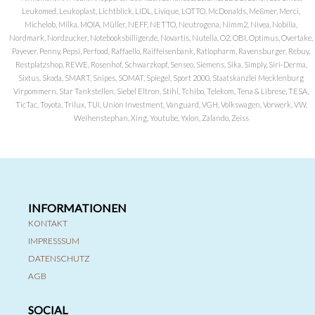
Leukomed, Leukoplast, Lichtblick, LIDL, Livique, LOTTO, McDonalds, Meßmer, Merci,
Michelob, Milka, MOIA, Müller, NEFF, NETTO, Neutrogena, Nimm2, Nivea, Nobilia,
Nordmark, Nordzucker, Notebooksbilliger.de, Novartis, Nutella, O2, OBI, Optimus, Overtake,
Payever, Penny, Pepsi, Perfood, Raffaello, Raiffeisenbank, Ratiopharm, Ravensburger, Rebuy,
Restplatzshop, REWE, Rosenhof, Schwarzkopf, Senseo, Siemens, Sika, Simply, Siri-Derma,
Sixtus, Skoda, SMART, Snipes, SOMAT, Spiegel, Sport 2000, Staatskanzlei Mecklenburg
Virpommern, Star Tankstellen, Siebel Eltron, Stihl, Tchibo, Telekom, Tena & Librese, TESA,
TicTac, Toyota, Trilux, TUI, Union Investment, Vanguard, VGH, Volkswagen, Vorwerk, VW,
Weihenstephan, Xing, Youtube, Yxlon, Zalando, Zeiss
INFORMATIONEN
KONTAKT
IMPRESSSUM
DATENSCHUTZ
AGB
SOCIAL