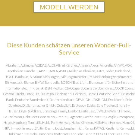
MODELL WERDEN
Diese Kunden schätzen unseren Wonder-Full-
Service
Abraham, Actimove, ADIDAS, ALDI, Alfred Kärcher, Amazon Alexa , Amorelie, ANWR, AOK,
Apotheken Umschau, APPLE, ARLA, ASKD, Asklepios Kliniken, Astra, Bader, Bäderland,
B.A.T., Bauhaus, B.Braun Melsungen, Bildungsministerium Mecklenburg Vorpommern,
Birkenstock, Blanco, BMW, Bonduelle, BOSCH, Bud Light, Bundesamt für Sicherheit und
Informationstechnik, Brisk, BSN Medical, C&A, Caparol, Carte d or, Comdirect, COOP, Coors,
Cosmos DIrekt, Datev, DB, DB Regio, Deichmann, Dekristol, Depot, Deutsche Bahn, Deutsche
Bank, Deutsche Bundesbank, Deutschlandcard, DEVK, DHL, DKB, DM, Doc Morris, Dole,
Dominos, Dr. Schumacher GmbH, DulcoSoft, EatHappy, Edeka, Edle Tropfen, Endreß +
Hauser, Engel & Völkers, Ernstings Family, Essilor, Essity, Esso, EWE, EyeWear, Ferrero,
Gauselmann, Gebrüder Heinemann, Granini, Giganetz, Goethe Institut, Google, Greenpeace,
Hager, Hamburg Touristik, Heide Park, Hellweg, Helios Kliniken, Hello Heat, Hermes, Home24,
HPA, Immobilienscout24, Jim Beam, Jobst, Jungheinrich, Karex, KATAG, Kaufland, Kerrygold,
Kikkoman, KK Mobil, Knoppers, Köstritzer, Landliebe, Leibniz, LEGO, Lenor, Les Lines,