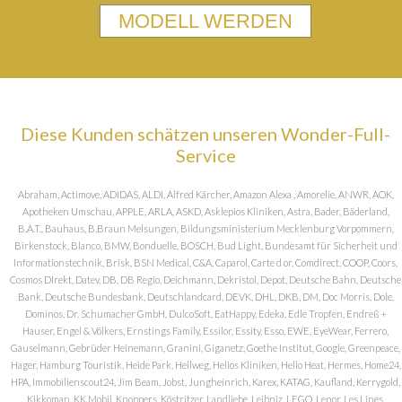
MODELL WERDEN
Diese Kunden schätzen unseren Wonder-Full-
Service
Abraham, Actimove, ADIDAS, ALDI, Alfred Kärcher, Amazon Alexa , Amorelie, ANWR, AOK,
Apotheken Umschau, APPLE, ARLA, ASKD, Asklepios Kliniken, Astra, Bader, Bäderland,
B.A.T., Bauhaus, B.Braun Melsungen, Bildungsministerium Mecklenburg Vorpommern,
Birkenstock, Blanco, BMW, Bonduelle, BOSCH, Bud Light, Bundesamt für Sicherheit und
Informationstechnik, Brisk, BSN Medical, C&A, Caparol, Carte d or, Comdirect, COOP, Coors,
Cosmos DIrekt, Datev, DB, DB Regio, Deichmann, Dekristol, Depot, Deutsche Bahn, Deutsche
Bank, Deutsche Bundesbank, Deutschlandcard, DEVK, DHL, DKB, DM, Doc Morris, Dole,
Dominos, Dr. Schumacher GmbH, DulcoSoft, EatHappy, Edeka, Edle Tropfen, Endreß +
Hauser, Engel & Völkers, Ernstings Family, Essilor, Essity, Esso, EWE, EyeWear, Ferrero,
Gauselmann, Gebrüder Heinemann, Granini, Giganetz, Goethe Institut, Google, Greenpeace,
Hager, Hamburg Touristik, Heide Park, Hellweg, Helios Kliniken, Hello Heat, Hermes, Home24,
HPA, Immobilienscout24, Jim Beam, Jobst, Jungheinrich, Karex, KATAG, Kaufland, Kerrygold,
Kikkoman, KK Mobil, Knoppers, Köstritzer, Landliebe, Leibniz, LEGO, Lenor, Les Lines,