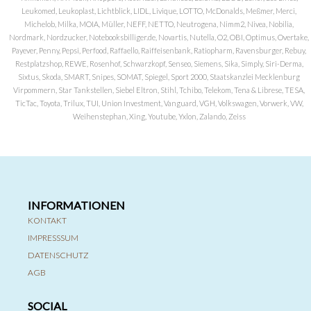
Leukomed, Leukoplast, Lichtblick, LIDL, Livique, LOTTO, McDonalds, Meßmer, Merci,
Michelob, Milka, MOIA, Müller, NEFF, NETTO, Neutrogena, Nimm2, Nivea, Nobilia,
Nordmark, Nordzucker, Notebooksbilliger.de, Novartis, Nutella, O2, OBI, Optimus, Overtake,
Payever, Penny, Pepsi, Perfood, Raffaello, Raiffeisenbank, Ratiopharm, Ravensburger, Rebuy,
Restplatzshop, REWE, Rosenhof, Schwarzkopf, Senseo, Siemens, Sika, Simply, Siri-Derma,
Sixtus, Skoda, SMART, Snipes, SOMAT, Spiegel, Sport 2000, Staatskanzlei Mecklenburg
Virpommern, Star Tankstellen, Siebel Eltron, Stihl, Tchibo, Telekom, Tena & Librese, TESA,
TicTac, Toyota, Trilux, TUI, Union Investment, Vanguard, VGH, Volkswagen, Vorwerk, VW,
Weihenstephan, Xing, Youtube, Yxlon, Zalando, Zeiss
INFORMATIONEN
KONTAKT
IMPRESSSUM
DATENSCHUTZ
AGB
SOCIAL