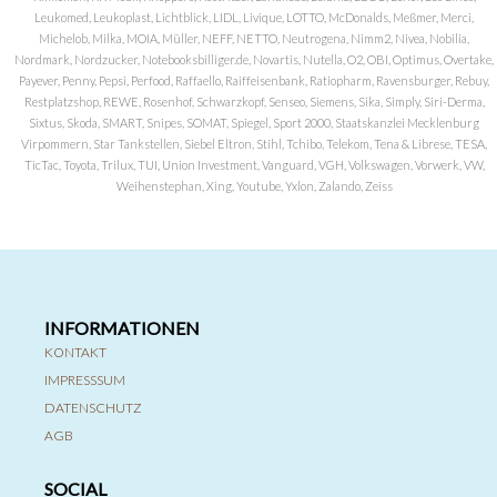
Leukomed, Leukoplast, Lichtblick, LIDL, Livique, LOTTO, McDonalds, Meßmer, Merci,
Michelob, Milka, MOIA, Müller, NEFF, NETTO, Neutrogena, Nimm2, Nivea, Nobilia,
Nordmark, Nordzucker, Notebooksbilliger.de, Novartis, Nutella, O2, OBI, Optimus, Overtake,
Payever, Penny, Pepsi, Perfood, Raffaello, Raiffeisenbank, Ratiopharm, Ravensburger, Rebuy,
Restplatzshop, REWE, Rosenhof, Schwarzkopf, Senseo, Siemens, Sika, Simply, Siri-Derma,
Sixtus, Skoda, SMART, Snipes, SOMAT, Spiegel, Sport 2000, Staatskanzlei Mecklenburg
Virpommern, Star Tankstellen, Siebel Eltron, Stihl, Tchibo, Telekom, Tena & Librese, TESA,
TicTac, Toyota, Trilux, TUI, Union Investment, Vanguard, VGH, Volkswagen, Vorwerk, VW,
Weihenstephan, Xing, Youtube, Yxlon, Zalando, Zeiss
INFORMATIONEN
KONTAKT
IMPRESSSUM
DATENSCHUTZ
AGB
SOCIAL