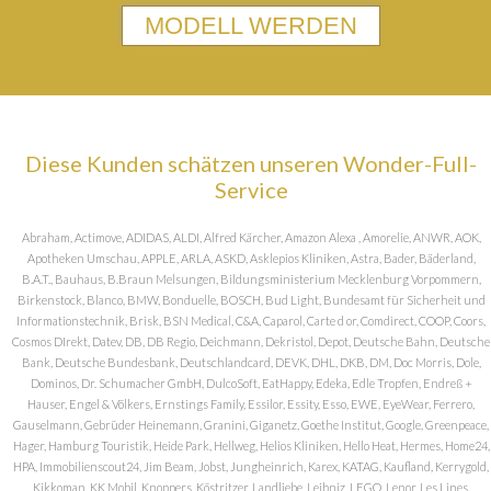
MODELL WERDEN
Diese Kunden schätzen unseren Wonder-Full-
Service
Abraham, Actimove, ADIDAS, ALDI, Alfred Kärcher, Amazon Alexa , Amorelie, ANWR, AOK,
Apotheken Umschau, APPLE, ARLA, ASKD, Asklepios Kliniken, Astra, Bader, Bäderland,
B.A.T., Bauhaus, B.Braun Melsungen, Bildungsministerium Mecklenburg Vorpommern,
Birkenstock, Blanco, BMW, Bonduelle, BOSCH, Bud Light, Bundesamt für Sicherheit und
Informationstechnik, Brisk, BSN Medical, C&A, Caparol, Carte d or, Comdirect, COOP, Coors,
Cosmos DIrekt, Datev, DB, DB Regio, Deichmann, Dekristol, Depot, Deutsche Bahn, Deutsche
Bank, Deutsche Bundesbank, Deutschlandcard, DEVK, DHL, DKB, DM, Doc Morris, Dole,
Dominos, Dr. Schumacher GmbH, DulcoSoft, EatHappy, Edeka, Edle Tropfen, Endreß +
Hauser, Engel & Völkers, Ernstings Family, Essilor, Essity, Esso, EWE, EyeWear, Ferrero,
Gauselmann, Gebrüder Heinemann, Granini, Giganetz, Goethe Institut, Google, Greenpeace,
Hager, Hamburg Touristik, Heide Park, Hellweg, Helios Kliniken, Hello Heat, Hermes, Home24,
HPA, Immobilienscout24, Jim Beam, Jobst, Jungheinrich, Karex, KATAG, Kaufland, Kerrygold,
Kikkoman, KK Mobil, Knoppers, Köstritzer, Landliebe, Leibniz, LEGO, Lenor, Les Lines,