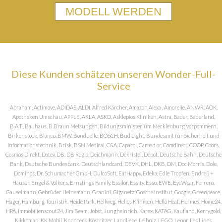
MODELL WERDEN
Diese Kunden schätzen unseren Wonder-Full-
Service
Abraham, Actimove, ADIDAS, ALDI, Alfred Kärcher, Amazon Alexa , Amorelie, ANWR, AOK,
Apotheken Umschau, APPLE, ARLA, ASKD, Asklepios Kliniken, Astra, Bader, Bäderland,
B.A.T., Bauhaus, B.Braun Melsungen, Bildungsministerium Mecklenburg Vorpommern,
Birkenstock, Blanco, BMW, Bonduelle, BOSCH, Bud Light, Bundesamt für Sicherheit und
Informationstechnik, Brisk, BSN Medical, C&A, Caparol, Carte d or, Comdirect, COOP, Coors,
Cosmos DIrekt, Datev, DB, DB Regio, Deichmann, Dekristol, Depot, Deutsche Bahn, Deutsche
Bank, Deutsche Bundesbank, Deutschlandcard, DEVK, DHL, DKB, DM, Doc Morris, Dole,
Dominos, Dr. Schumacher GmbH, DulcoSoft, EatHappy, Edeka, Edle Tropfen, Endreß +
Hauser, Engel & Völkers, Ernstings Family, Essilor, Essity, Esso, EWE, EyeWear, Ferrero,
Gauselmann, Gebrüder Heinemann, Granini, Giganetz, Goethe Institut, Google, Greenpeace,
Hager, Hamburg Touristik, Heide Park, Hellweg, Helios Kliniken, Hello Heat, Hermes, Home24,
HPA, Immobilienscout24, Jim Beam, Jobst, Jungheinrich, Karex, KATAG, Kaufland, Kerrygold,
Kikkoman, KK Mobil, Knoppers, Köstritzer, Landliebe, Leibniz, LEGO, Lenor, Les Lines,