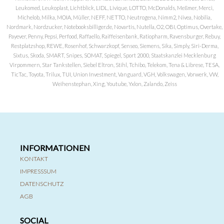
Leukomed, Leukoplast, Lichtblick, LIDL, Livique, LOTTO, McDonalds, Meßmer, Merci,
Michelob, Milka, MOIA, Müller, NEFF, NETTO, Neutrogena, Nimm2, Nivea, Nobilia,
Nordmark, Nordzucker, Notebooksbilliger.de, Novartis, Nutella, O2, OBI, Optimus, Overtake,
Payever, Penny, Pepsi, Perfood, Raffaello, Raiffeisenbank, Ratiopharm, Ravensburger, Rebuy,
Restplatzshop, REWE, Rosenhof, Schwarzkopf, Senseo, Siemens, Sika, Simply, Siri-Derma,
Sixtus, Skoda, SMART, Snipes, SOMAT, Spiegel, Sport 2000, Staatskanzlei Mecklenburg
Virpommern, Star Tankstellen, Siebel Eltron, Stihl, Tchibo, Telekom, Tena & Librese, TESA,
TicTac, Toyota, Trilux, TUI, Union Investment, Vanguard, VGH, Volkswagen, Vorwerk, VW,
Weihenstephan, Xing, Youtube, Yxlon, Zalando, Zeiss
INFORMATIONEN
KONTAKT
IMPRESSSUM
DATENSCHUTZ
AGB
SOCIAL