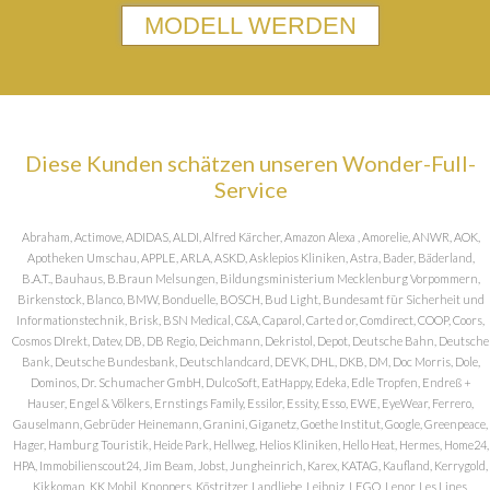
MODELL WERDEN
Diese Kunden schätzen unseren Wonder-Full-
Service
Abraham, Actimove, ADIDAS, ALDI, Alfred Kärcher, Amazon Alexa , Amorelie, ANWR, AOK,
Apotheken Umschau, APPLE, ARLA, ASKD, Asklepios Kliniken, Astra, Bader, Bäderland,
B.A.T., Bauhaus, B.Braun Melsungen, Bildungsministerium Mecklenburg Vorpommern,
Birkenstock, Blanco, BMW, Bonduelle, BOSCH, Bud Light, Bundesamt für Sicherheit und
Informationstechnik, Brisk, BSN Medical, C&A, Caparol, Carte d or, Comdirect, COOP, Coors,
Cosmos DIrekt, Datev, DB, DB Regio, Deichmann, Dekristol, Depot, Deutsche Bahn, Deutsche
Bank, Deutsche Bundesbank, Deutschlandcard, DEVK, DHL, DKB, DM, Doc Morris, Dole,
Dominos, Dr. Schumacher GmbH, DulcoSoft, EatHappy, Edeka, Edle Tropfen, Endreß +
Hauser, Engel & Völkers, Ernstings Family, Essilor, Essity, Esso, EWE, EyeWear, Ferrero,
Gauselmann, Gebrüder Heinemann, Granini, Giganetz, Goethe Institut, Google, Greenpeace,
Hager, Hamburg Touristik, Heide Park, Hellweg, Helios Kliniken, Hello Heat, Hermes, Home24,
HPA, Immobilienscout24, Jim Beam, Jobst, Jungheinrich, Karex, KATAG, Kaufland, Kerrygold,
Kikkoman, KK Mobil, Knoppers, Köstritzer, Landliebe, Leibniz, LEGO, Lenor, Les Lines,