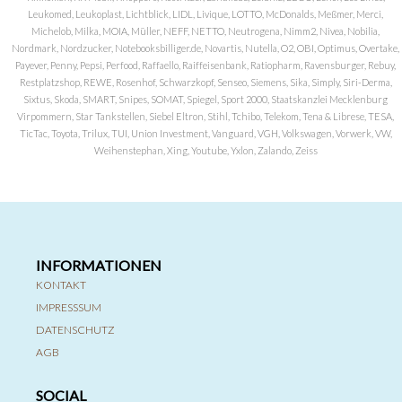
Leukomed, Leukoplast, Lichtblick, LIDL, Livique, LOTTO, McDonalds, Meßmer, Merci,
Michelob, Milka, MOIA, Müller, NEFF, NETTO, Neutrogena, Nimm2, Nivea, Nobilia,
Nordmark, Nordzucker, Notebooksbilliger.de, Novartis, Nutella, O2, OBI, Optimus, Overtake,
Payever, Penny, Pepsi, Perfood, Raffaello, Raiffeisenbank, Ratiopharm, Ravensburger, Rebuy,
Restplatzshop, REWE, Rosenhof, Schwarzkopf, Senseo, Siemens, Sika, Simply, Siri-Derma,
Sixtus, Skoda, SMART, Snipes, SOMAT, Spiegel, Sport 2000, Staatskanzlei Mecklenburg
Virpommern, Star Tankstellen, Siebel Eltron, Stihl, Tchibo, Telekom, Tena & Librese, TESA,
TicTac, Toyota, Trilux, TUI, Union Investment, Vanguard, VGH, Volkswagen, Vorwerk, VW,
Weihenstephan, Xing, Youtube, Yxlon, Zalando, Zeiss
INFORMATIONEN
KONTAKT
IMPRESSSUM
DATENSCHUTZ
AGB
SOCIAL