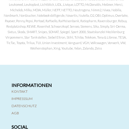
Leukomed, Leukoplast, Lichtblick, LIDL, Livique, LOTTO, McDonalds, Meßmer, Merci,
Michelob, Milka, MOIA, Müller, NEFF, NETTO, Neutrogena, Nimm2, Nivea, Nobilia,
Nordmark, Nordzucker, Notebooksbilliger.de, Novartis, Nutella, O2, OBI, Optimus, Overtake,
Payever, Penny, Pepsi, Perfood, Raffaello, Raiffeisenbank, Ratiopharm, Ravensburger, Rebuy,
Restplatzshop, REWE, Rosenhof, Schwarzkopf, Senseo, Siemens, Sika, Simply, Siri-Derma,
Sixtus, Skoda, SMART, Snipes, SOMAT, Spiegel, Sport 2000, Staatskanzlei Mecklenburg
Virpommern, Star Tankstellen, Siebel Eltron, Stihl, Tchibo, Telekom, Tena & Librese, TESA,
TicTac, Toyota, Trilux, TUI, Union Investment, Vanguard, VGH, Volkswagen, Vorwerk, VW,
Weihenstephan, Xing, Youtube, Yxlon, Zalando, Zeiss
INFORMATIONEN
KONTAKT
IMPRESSSUM
DATENSCHUTZ
AGB
SOCIAL