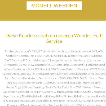
MODELL WERDEN
Diese Kunden schätzen unseren Wonder-Full-
Service
Abraham, Actimove, ADIDAS, ALDI, Alfred Kärcher, Amazon Alexa , Amorelie, ANWR, AOK,
Apotheken Umschau, APPLE, ARLA, ASKD, Asklepios Kliniken, Astra, Bader, Bäderland,
B.A.T., Bauhaus, B.Braun Melsungen, Bildungsministerium Mecklenburg Vorpommern,
Birkenstock, Blanco, BMW, Bonduelle, BOSCH, Bud Light, Bundesamt für Sicherheit und
Informationstechnik, Brisk, BSN Medical, C&A, Caparol, Carte d or, Comdirect, COOP, Coors,
Cosmos DIrekt, Datev, DB, DB Regio, Deichmann, Dekristol, Depot, Deutsche Bahn, Deutsche
Bank, Deutsche Bundesbank, Deutschlandcard, DEVK, DHL, DKB, DM, Doc Morris, Dole,
Dominos, Dr. Schumacher GmbH, DulcoSoft, EatHappy, Edeka, Edle Tropfen, Endreß +
Hauser, Engel & Völkers, Ernstings Family, Essilor, Essity, Esso, EWE, EyeWear, Ferrero,
Gauselmann, Gebrüder Heinemann, Granini, Giganetz, Goethe Institut, Google, Greenpeace,
Hager, Hamburg Touristik, Heide Park, Hellweg, Helios Kliniken, Hello Heat, Hermes, Home24,
HPA, Immobilienscout24, Jim Beam, Jobst, Jungheinrich, Karex, KATAG, Kaufland, Kerrygold,
Kikkoman, KK Mobil, Knoppers, Köstritzer, Landliebe, Leibniz, LEGO, Lenor, Les Lines,