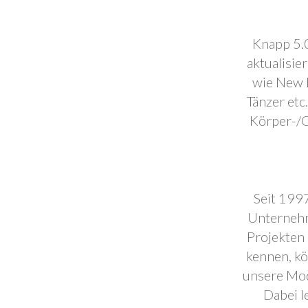
Knapp 5.0
aktualisie
wie New F
Tänzer etc
Körper-/C
Seit 1997
Unternehm
Projekten 
kennen, k
unsere Mod
Dabei l