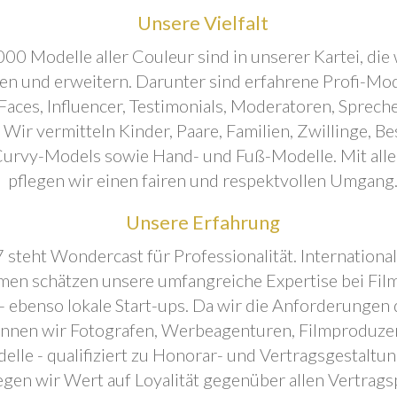
Unsere Vielfalt
00 Modelle aller Couleur sind in unserer Kartei, die 
ren und erweitern. Darunter sind erfahrene Profi-Mo
aces, Influencer, Testimonials, Moderatoren, Sprecher
. Wir vermitteln Kinder, Paare, Familien, Zwillinge, B
urvy-Models sowie Hand- und Fuß-Modelle. Mit all
pflegen wir einen fairen und respektvollen Umgang
Unsere Erfahrung
 steht Wondercast für Professionalität. Internationa
en schätzen unsere umfangreiche Expertise bei Film
- ebenso lokale Start-ups. Da wir die Anforderungen
önnen wir Fotografen, Werbeagenturen, Filmproduze
elle - qualifiziert zu Honorar- und Vertragsgestaltu
egen wir Wert auf Loyalität gegenüber allen Vertrags