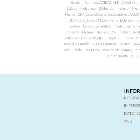
Abraham, Actimove, ADIDAS, ALDI, Alfred Kärch
B.Braun Melsungen, Bildungsministerium Meckle
Medical, C&A, Caparol, Carte d or, Comdirect, CO
DEVK, DHL, DKB, DM, Doc Morris, Dole, Dominos, 
EyeWear, Ferrero, Gauselmann, Gebrüder Heineman
Home24, HPA, Immobilienscout24, Jim Beam, Jobst, 
Leukoplast, Lichtblick, LIDL, Livique, LOTTO, McDo
Novartis, Nutella, O2, OBI, Optimus, Overtake, Paye
Sika, Simply, Siri-Derma, Sixtus, Skoda, SMART, Sni
TicTac, Toyota, Trilu
INFO
KONTAK
IMPRES
DATENS
AGB