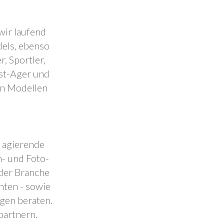
wir laufend
dels, ebenso
, Sportler,
est-Ager und
en Modellen
.
l agierende
- und Foto-
 der Branche
nten - sowie
ngen beraten.
partnern.