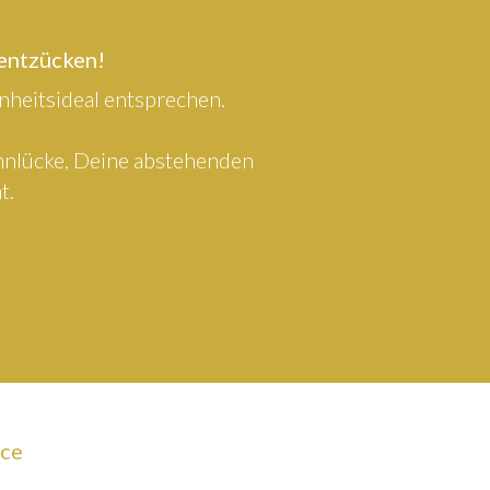
 entzücken!
heitsideal entsprechen.
ahnlücke, Deine abstehenden
t.
ice