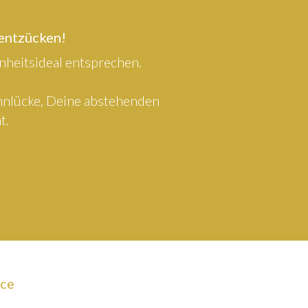
 entzücken!
heitsideal entsprechen.
ahnlücke, Deine abstehenden
t.
ice