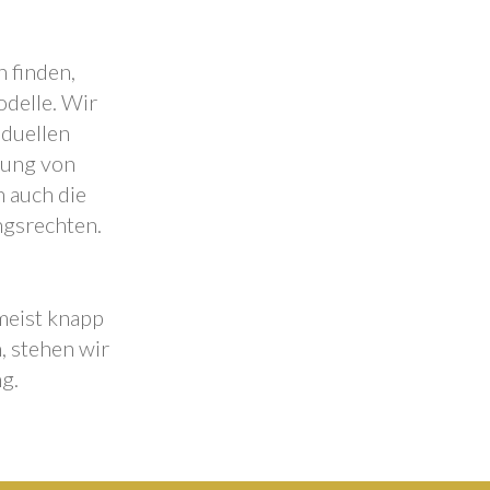
 finden,
odelle. Wir
iduellen
lung von
 auch die
ngsrechten.
 meist knapp
, stehen wir
g.