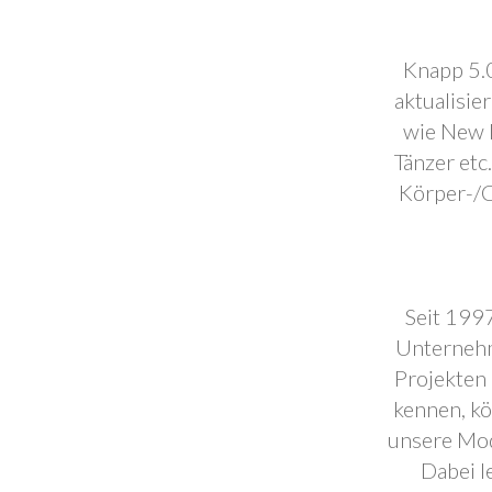
Knapp 5.0
aktualisie
wie New F
Tänzer etc
Körper-/C
Seit 1997
Unternehm
Projekten 
kennen, k
unsere Mod
Dabei l