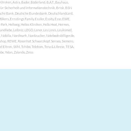
niken, Astra, Bader, Bäderland, B.A.T., Bauhaus,
r Sicherheit und Informationstechnik, Brisk, BSN
eutsche Bank, Deutsche Bundesbank, Deutschlandcard,
ers, Ernstings Family, Essilor, Essity, Esso, EWE,
ark, Hellweg, Helios Kliniken, Hello Heat, Hermes,
andliebe, Leibniz, LEGO, Lenor, Les Lines, Leukomed,
 Nobilia, Nordmark, Nordzucker, Notebooksbilliger.de,
atzshop, REWE, Rosenhof, Schwarzkopf, Senseo, Siemens,
 Eltron, Stihl, Tchibo, Telekom, Tena & Librese, TESA,
e, Yxlon, Zalando, Zeiss