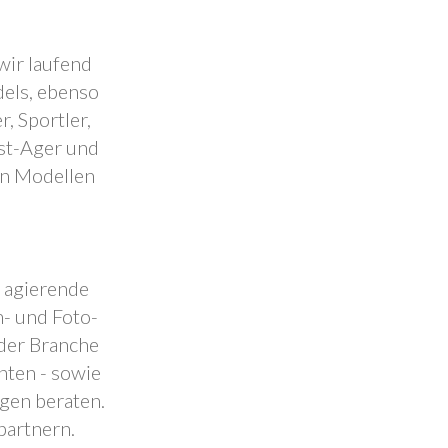
wir laufend
dels, ebenso
, Sportler,
est-Ager und
en Modellen
.
l agierende
- und Foto-
 der Branche
nten - sowie
ngen beraten.
partnern.