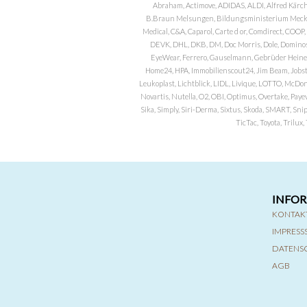
Abraham, Actimove, ADIDAS, ALDI, Alfred Kärch
B.Braun Melsungen, Bildungsministerium Meckle
Medical, C&A, Caparol, Carte d or, Comdirect, CO
DEVK, DHL, DKB, DM, Doc Morris, Dole, Dominos, 
EyeWear, Ferrero, Gauselmann, Gebrüder Heineman
Home24, HPA, Immobilienscout24, Jim Beam, Jobst, 
Leukoplast, Lichtblick, LIDL, Livique, LOTTO, McDo
Novartis, Nutella, O2, OBI, Optimus, Overtake, Paye
Sika, Simply, Siri-Derma, Sixtus, Skoda, SMART, Sni
TicTac, Toyota, Trilu
INFO
KONTAK
IMPRES
DATENS
AGB