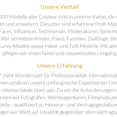
Unsere Vielfalt
00 Modelle aller Couleur sind in unserer Kartei, die 
ren und erweitern. Darunter sind erfahrene Profi-Mo
aces, Influencer, Testimonials, Moderatoren, Sprecher
. Wir vermitteln Kinder, Paare, Familien, Zwillinge, B
urvy-Models sowie Hand- und Fuß-Modelle. Mit all
pflegen wir einen fairen und respektvollen Umgang
Unsere Erfahrung
 steht Wondercast für Professionalität. Internationa
en schätzen unsere umfangreiche Expertise bei Film
- ebenso lokale Start-ups. Da wir die Anforderungen
önnen wir Fotografen, Werbeagenturen, Filmproduze
elle - qualifiziert zu Honorar- und Vertragsgestaltu
egen wir Wert auf Loyalität gegenüber allen Vertrags