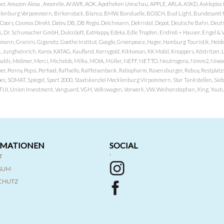
er, Amazon Alexa , Amorelie, ANWR, AOK, Apotheken Umschau, APPLE, ARLA, ASKD, Asklepios Kli
nburg Vorpommern, Birkenstock, Blanco, BMW, Bonduelle, BOSCH, Bud Light, Bundesamt fü
OP, Coors, Cosmos DIrekt, Datev, DB, DB Regio, Deichmann, Dekristol, Depot, Deutsche Bahn, D
Dr. Schumacher GmbH, DulcoSoft, EatHappy, Edeka, Edle Tropfen, Endreß + Hauser, Engel & Völk
n, Granini, Giganetz, Goethe Institut, Google, Greenpeace, Hager, Hamburg Touristik, Heide P
Jungheinrich, Karex, KATAG, Kaufland, Kerrygold, Kikkoman, KK Mobil, Knoppers, Köstritzer, L
nalds, Meßmer, Merci, Michelob, Milka, MOIA, Müller, NEFF, NETTO, Neutrogena, Nimm2, Nivea,
ver, Penny, Pepsi, Perfood, Raffaello, Raiffeisenbank, Ratiopharm, Ravensburger, Rebuy, Restpl
pes, SOMAT, Spiegel, Sport 2000, Staatskanzlei Mecklenburg Virpommern, Star Tankstellen, Siebel
x, TUI, Union Investment, Vanguard, VGH, Volkswagen, Vorwerk, VW, Weihenstephan, Xing, Youtub
RMATIONEN
SOCIAL
T
'
SSUM
CHUTZ