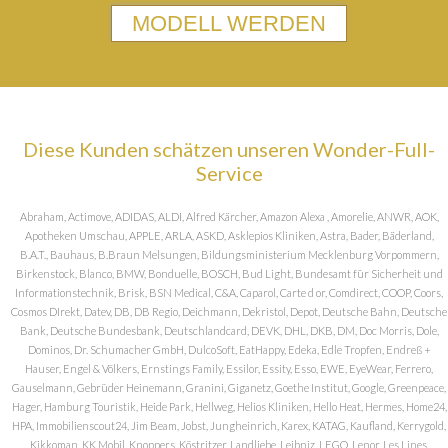
MODELL WERDEN
Diese Kunden schätzen unseren Wonder-Full-
Service
Abraham, Actimove, ADIDAS, ALDI, Alfred Kärcher, Amazon Alexa , Amorelie, ANWR, AOK,
Apotheken Umschau, APPLE, ARLA, ASKD, Asklepios Kliniken, Astra, Bader, Bäderland,
B.A.T., Bauhaus, B.Braun Melsungen, Bildungsministerium Mecklenburg Vorpommern,
Birkenstock, Blanco, BMW, Bonduelle, BOSCH, Bud Light, Bundesamt für Sicherheit und
Informationstechnik, Brisk, BSN Medical, C&A, Caparol, Carte d or, Comdirect, COOP, Coors,
Cosmos DIrekt, Datev, DB, DB Regio, Deichmann, Dekristol, Depot, Deutsche Bahn, Deutsche
Bank, Deutsche Bundesbank, Deutschlandcard, DEVK, DHL, DKB, DM, Doc Morris, Dole,
Dominos, Dr. Schumacher GmbH, DulcoSoft, EatHappy, Edeka, Edle Tropfen, Endreß +
Hauser, Engel & Völkers, Ernstings Family, Essilor, Essity, Esso, EWE, EyeWear, Ferrero,
Gauselmann, Gebrüder Heinemann, Granini, Giganetz, Goethe Institut, Google, Greenpeace,
Hager, Hamburg Touristik, Heide Park, Hellweg, Helios Kliniken, Hello Heat, Hermes, Home24,
HPA, Immobilienscout24, Jim Beam, Jobst, Jungheinrich, Karex, KATAG, Kaufland, Kerrygold,
Kikkoman, KK Mobil, Knoppers, Köstritzer, Landliebe, Leibniz, LEGO, Lenor, Les Lines,