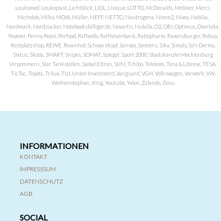
Leukomed, Leukoplast, Lichtblick, LIDL, Livique, LOTTO, McDonalds, Meßmer, Merci,
Michelob, Milka, MOIA, Müller, NEFF, NETTO, Neutrogena, Nimm2, Nivea, Nobilia,
Nordmark, Nordzucker, Notebooksbilliger.de, Novartis, Nutella, O2, OBI, Optimus, Overtake,
Payever, Penny, Pepsi, Perfood, Raffaello, Raiffeisenbank, Ratiopharm, Ravensburger, Rebuy,
Restplatzshop, REWE, Rosenhof, Schwarzkopf, Senseo, Siemens, Sika, Simply, Siri-Derma,
Sixtus, Skoda, SMART, Snipes, SOMAT, Spiegel, Sport 2000, Staatskanzlei Mecklenburg
Virpommern, Star Tankstellen, Siebel Eltron, Stihl, Tchibo, Telekom, Tena & Librese, TESA,
TicTac, Toyota, Trilux, TUI, Union Investment, Vanguard, VGH, Volkswagen, Vorwerk, VW,
Weihenstephan, Xing, Youtube, Yxlon, Zalando, Zeiss
INFORMATIONEN
KONTAKT
IMPRESSSUM
DATENSCHUTZ
AGB
SOCIAL