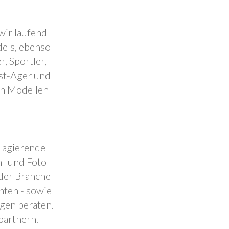
wir laufend
dels, ebenso
, Sportler,
est-Ager und
en Modellen
.
l agierende
- und Foto-
 der Branche
nten - sowie
ngen beraten.
partnern.