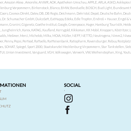
er, Amazon Alexa , Amorelie, ANWR, AOK, Apotheken Umschau, APPLE, ARLA, ASKD, Asklepios Kli
nburg Vorpommern, Birkenstock, Blanco, BMW, Bonduelle, BOSCH, Bud Light, Bundesamt fü
OP, Coors, Cosmos DIrekt, Datev, DB, DB Regio, Deichmann, Dekristol, Depot, Deutsche Bahn, D
Dr. Schumacher GmbH, DulcoSoft, EatHappy, Edeka, Edle Tropfen, Endreß + Hauser, Engel & Völk
n, Granini, Giganetz, Goethe Institut, Google, Greenpeace, Hager, Hamburg Touristik, Heide P
Jungheinrich, Karex, KATAG, Kaufland, Kerrygold, Kikkoman, KK Mobil, Knoppers, Köstritzer, L
nalds, Meßmer, Merci, Michelob, Milka, MOIA, Müller, NEFF, NETTO, Neutrogena, Nimm2, Nivea,
ver, Penny, Pepsi, Perfood, Raffaello, Raiffeisenbank, Ratiopharm, Ravensburger, Rebuy, Restpl
pes, SOMAT, Spiegel, Sport 2000, Staatskanzlei Mecklenburg Virpommern, Star Tankstellen, Siebel
x, TUI, Union Investment, Vanguard, VGH, Volkswagen, Vorwerk, VW, Weihenstephan, Xing, Youtub
RMATIONEN
SOCIAL
T
'
SSUM
CHUTZ