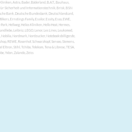
niken, Astra, Bader, Bäderland, B.A.T., Bauhaus,
r Sicherheit und Informationstechnik, Brisk, BSN
eutsche Bank, Deutsche Bundesbank, Deutschlandcard,
ers, Ernstings Family, Essilor, Essity, Esso, EWE,
ark, Hellweg, Helios Kliniken, Hello Heat, Hermes,
andliebe, Leibniz, LEGO, Lenor, Les Lines, Leukomed,
 Nobilia, Nordmark, Nordzucker, Notebooksbilliger.de,
atzshop, REWE, Rosenhof, Schwarzkopf, Senseo, Siemens,
 Eltron, Stihl, Tchibo, Telekom, Tena & Librese, TESA,
e, Yxlon, Zalando, Zeiss