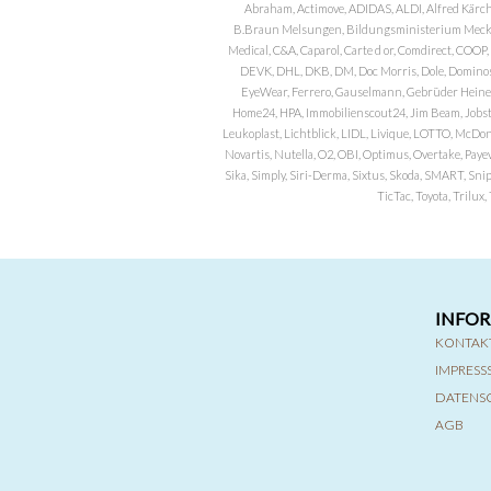
Abraham, Actimove, ADIDAS, ALDI, Alfred Kärch
B.Braun Melsungen, Bildungsministerium Meckle
Medical, C&A, Caparol, Carte d or, Comdirect, CO
DEVK, DHL, DKB, DM, Doc Morris, Dole, Dominos, 
EyeWear, Ferrero, Gauselmann, Gebrüder Heineman
Home24, HPA, Immobilienscout24, Jim Beam, Jobst, 
Leukoplast, Lichtblick, LIDL, Livique, LOTTO, McDo
Novartis, Nutella, O2, OBI, Optimus, Overtake, Paye
Sika, Simply, Siri-Derma, Sixtus, Skoda, SMART, Sni
TicTac, Toyota, Trilu
INFO
KONTAK
IMPRES
DATENS
AGB