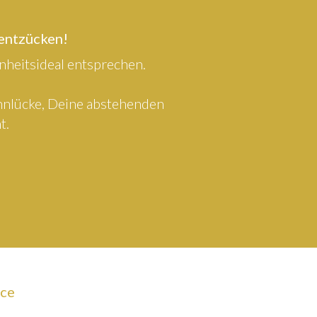
 entzücken!
heitsideal entsprechen.
ahnlücke, Deine abstehenden
t.
ice