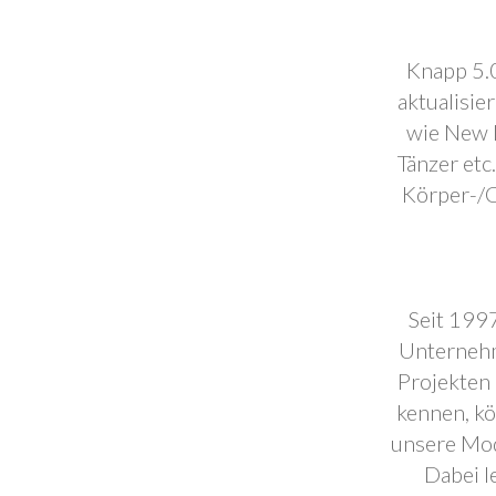
Knapp 5.0
aktualisie
wie New F
Tänzer etc
Körper-/C
Seit 1997
Unternehm
Projekten 
kennen, k
unsere Mod
Dabei l