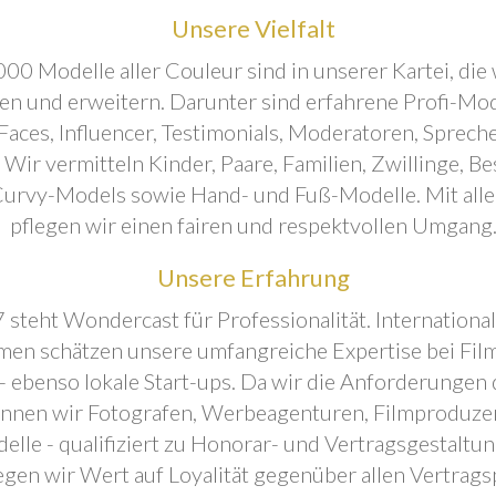
Unsere Vielfalt
00 Modelle aller Couleur sind in unserer Kartei, die 
ren und erweitern. Darunter sind erfahrene Profi-Mo
aces, Influencer, Testimonials, Moderatoren, Sprecher
. Wir vermitteln Kinder, Paare, Familien, Zwillinge, B
urvy-Models sowie Hand- und Fuß-Modelle. Mit all
pflegen wir einen fairen und respektvollen Umgang
Unsere Erfahrung
 steht Wondercast für Professionalität. Internationa
en schätzen unsere umfangreiche Expertise bei Film
- ebenso lokale Start-ups. Da wir die Anforderungen
önnen wir Fotografen, Werbeagenturen, Filmproduze
elle - qualifiziert zu Honorar- und Vertragsgestaltu
egen wir Wert auf Loyalität gegenüber allen Vertrags