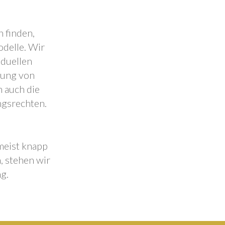
 finden,
odelle. Wir
iduellen
lung von
 auch die
ngsrechten.
 meist knapp
, stehen wir
g.