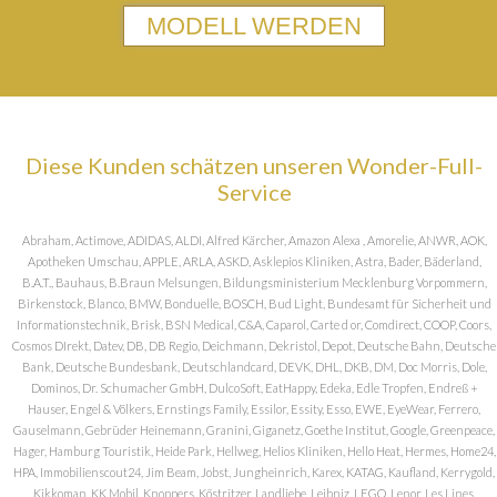
MODELL WERDEN
Diese Kunden schätzen unseren Wonder-Full-
Service
Abraham, Actimove, ADIDAS, ALDI, Alfred Kärcher, Amazon Alexa , Amorelie, ANWR, AOK,
Apotheken Umschau, APPLE, ARLA, ASKD, Asklepios Kliniken, Astra, Bader, Bäderland,
B.A.T., Bauhaus, B.Braun Melsungen, Bildungsministerium Mecklenburg Vorpommern,
Birkenstock, Blanco, BMW, Bonduelle, BOSCH, Bud Light, Bundesamt für Sicherheit und
Informationstechnik, Brisk, BSN Medical, C&A, Caparol, Carte d or, Comdirect, COOP, Coors,
Cosmos DIrekt, Datev, DB, DB Regio, Deichmann, Dekristol, Depot, Deutsche Bahn, Deutsche
Bank, Deutsche Bundesbank, Deutschlandcard, DEVK, DHL, DKB, DM, Doc Morris, Dole,
Dominos, Dr. Schumacher GmbH, DulcoSoft, EatHappy, Edeka, Edle Tropfen, Endreß +
Hauser, Engel & Völkers, Ernstings Family, Essilor, Essity, Esso, EWE, EyeWear, Ferrero,
Gauselmann, Gebrüder Heinemann, Granini, Giganetz, Goethe Institut, Google, Greenpeace,
Hager, Hamburg Touristik, Heide Park, Hellweg, Helios Kliniken, Hello Heat, Hermes, Home24,
HPA, Immobilienscout24, Jim Beam, Jobst, Jungheinrich, Karex, KATAG, Kaufland, Kerrygold,
Kikkoman, KK Mobil, Knoppers, Köstritzer, Landliebe, Leibniz, LEGO, Lenor, Les Lines,