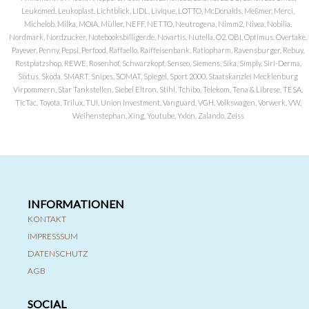
Leukomed, Leukoplast, Lichtblick, LIDL, Livique, LOTTO, McDonalds, Meßmer, Merci,
Michelob, Milka, MOIA, Müller, NEFF, NETTO, Neutrogena, Nimm2, Nivea, Nobilia,
Nordmark, Nordzucker, Notebooksbilliger.de, Novartis, Nutella, O2, OBI, Optimus, Overtake,
Payever, Penny, Pepsi, Perfood, Raffaello, Raiffeisenbank, Ratiopharm, Ravensburger, Rebuy,
Restplatzshop, REWE, Rosenhof, Schwarzkopf, Senseo, Siemens, Sika, Simply, Siri-Derma,
Sixtus, Skoda, SMART, Snipes, SOMAT, Spiegel, Sport 2000, Staatskanzlei Mecklenburg
Virpommern, Star Tankstellen, Siebel Eltron, Stihl, Tchibo, Telekom, Tena & Librese, TESA,
TicTac, Toyota, Trilux, TUI, Union Investment, Vanguard, VGH, Volkswagen, Vorwerk, VW,
Weihenstephan, Xing, Youtube, Yxlon, Zalando, Zeiss
INFORMATIONEN
KONTAKT
IMPRESSSUM
DATENSCHUTZ
AGB
SOCIAL