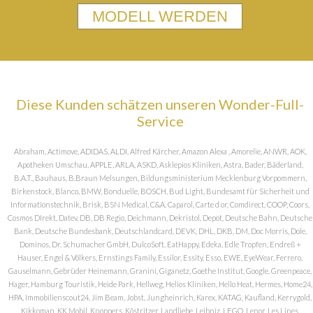
MODELL WERDEN
Diese Kunden schätzen unseren Wonder-Full-
Service
Abraham, Actimove, ADIDAS, ALDI, Alfred Kärcher, Amazon Alexa , Amorelie, ANWR, AOK,
Apotheken Umschau, APPLE, ARLA, ASKD, Asklepios Kliniken, Astra, Bader, Bäderland,
B.A.T., Bauhaus, B.Braun Melsungen, Bildungsministerium Mecklenburg Vorpommern,
Birkenstock, Blanco, BMW, Bonduelle, BOSCH, Bud Light, Bundesamt für Sicherheit und
Informationstechnik, Brisk, BSN Medical, C&A, Caparol, Carte d or, Comdirect, COOP, Coors,
Cosmos DIrekt, Datev, DB, DB Regio, Deichmann, Dekristol, Depot, Deutsche Bahn, Deutsche
Bank, Deutsche Bundesbank, Deutschlandcard, DEVK, DHL, DKB, DM, Doc Morris, Dole,
Dominos, Dr. Schumacher GmbH, DulcoSoft, EatHappy, Edeka, Edle Tropfen, Endreß +
Hauser, Engel & Völkers, Ernstings Family, Essilor, Essity, Esso, EWE, EyeWear, Ferrero,
Gauselmann, Gebrüder Heinemann, Granini, Giganetz, Goethe Institut, Google, Greenpeace,
Hager, Hamburg Touristik, Heide Park, Hellweg, Helios Kliniken, Hello Heat, Hermes, Home24,
HPA, Immobilienscout24, Jim Beam, Jobst, Jungheinrich, Karex, KATAG, Kaufland, Kerrygold,
Kikkoman, KK Mobil, Knoppers, Köstritzer, Landliebe, Leibniz, LEGO, Lenor, Les Lines,