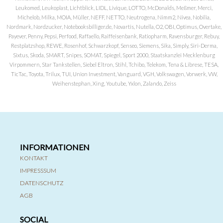
Leukomed, Leukoplast, Lichtblick, LIDL, Livique, LOTTO, McDonalds, Meßmer, Merci,
Michelob, Milka, MOIA, Müller, NEFF, NETTO, Neutrogena, Nimm2, Nivea, Nobilia,
Nordmark, Nordzucker, Notebooksbilliger.de, Novartis, Nutella, O2, OBI, Optimus, Overtake,
Payever, Penny, Pepsi, Perfood, Raffaello, Raiffeisenbank, Ratiopharm, Ravensburger, Rebuy,
Restplatzshop, REWE, Rosenhof, Schwarzkopf, Senseo, Siemens, Sika, Simply, Siri-Derma,
Sixtus, Skoda, SMART, Snipes, SOMAT, Spiegel, Sport 2000, Staatskanzlei Mecklenburg
Virpommern, Star Tankstellen, Siebel Eltron, Stihl, Tchibo, Telekom, Tena & Librese, TESA,
TicTac, Toyota, Trilux, TUI, Union Investment, Vanguard, VGH, Volkswagen, Vorwerk, VW,
Weihenstephan, Xing, Youtube, Yxlon, Zalando, Zeiss
INFORMATIONEN
KONTAKT
IMPRESSSUM
DATENSCHUTZ
AGB
SOCIAL