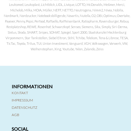
Leukomed, Leukoplast, Lichtblick, LIDL, Livique, LOTTO, McDonalds, Meßmer, Merci,
Michelob, Milka, MOIA, Müller, NEFF, NETTO, Neutrogena, Nimm2, Nivea, Nobilia,
Nordmark, Nordzucker, Notebooksbilliger.de, Novartis, Nutella, O2, OBI, Optimus, Overtake,
Payever, Penny, Pepsi, Perfood, Raffaello, Raiffeisenbank, Ratiopharm, Ravensburger, Rebuy,
Restplatzshop, REWE, Rosenhof, Schwarzkopf, Senseo, Siemens, Sika, Simply, Siri-Derma,
Sixtus, Skoda, SMART, Snipes, SOMAT, Spiegel, Sport 2000, Staatskanzlei Mecklenburg
Virpommern, Star Tankstellen, Siebel Eltron, Stihl, Tchibo, Telekom, Tena & Librese, TESA,
TicTac, Toyota, Trilux, TUI, Union Investment, Vanguard, VGH, Volkswagen, Vorwerk, VW,
Weihenstephan, Xing, Youtube, Yxlon, Zalando, Zeiss
INFORMATIONEN
KONTAKT
IMPRESSSUM
DATENSCHUTZ
AGB
SOCIAL