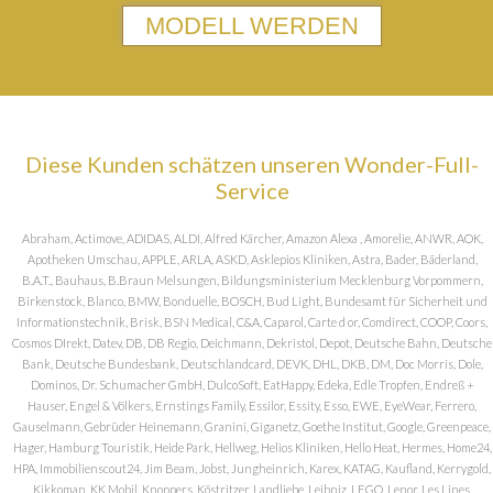
MODELL WERDEN
Diese Kunden schätzen unseren Wonder-Full-
Service
Abraham, Actimove, ADIDAS, ALDI, Alfred Kärcher, Amazon Alexa , Amorelie, ANWR, AOK,
Apotheken Umschau, APPLE, ARLA, ASKD, Asklepios Kliniken, Astra, Bader, Bäderland,
B.A.T., Bauhaus, B.Braun Melsungen, Bildungsministerium Mecklenburg Vorpommern,
Birkenstock, Blanco, BMW, Bonduelle, BOSCH, Bud Light, Bundesamt für Sicherheit und
Informationstechnik, Brisk, BSN Medical, C&A, Caparol, Carte d or, Comdirect, COOP, Coors,
Cosmos DIrekt, Datev, DB, DB Regio, Deichmann, Dekristol, Depot, Deutsche Bahn, Deutsche
Bank, Deutsche Bundesbank, Deutschlandcard, DEVK, DHL, DKB, DM, Doc Morris, Dole,
Dominos, Dr. Schumacher GmbH, DulcoSoft, EatHappy, Edeka, Edle Tropfen, Endreß +
Hauser, Engel & Völkers, Ernstings Family, Essilor, Essity, Esso, EWE, EyeWear, Ferrero,
Gauselmann, Gebrüder Heinemann, Granini, Giganetz, Goethe Institut, Google, Greenpeace,
Hager, Hamburg Touristik, Heide Park, Hellweg, Helios Kliniken, Hello Heat, Hermes, Home24,
HPA, Immobilienscout24, Jim Beam, Jobst, Jungheinrich, Karex, KATAG, Kaufland, Kerrygold,
Kikkoman, KK Mobil, Knoppers, Köstritzer, Landliebe, Leibniz, LEGO, Lenor, Les Lines,