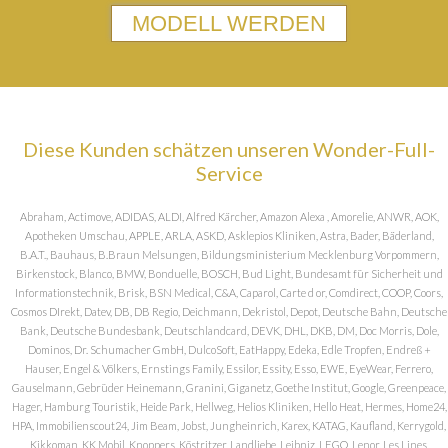
MODELL WERDEN
Diese Kunden schätzen unseren Wonder-Full-
Service
Abraham, Actimove, ADIDAS, ALDI, Alfred Kärcher, Amazon Alexa , Amorelie, ANWR, AOK,
Apotheken Umschau, APPLE, ARLA, ASKD, Asklepios Kliniken, Astra, Bader, Bäderland,
B.A.T., Bauhaus, B.Braun Melsungen, Bildungsministerium Mecklenburg Vorpommern,
Birkenstock, Blanco, BMW, Bonduelle, BOSCH, Bud Light, Bundesamt für Sicherheit und
Informationstechnik, Brisk, BSN Medical, C&A, Caparol, Carte d or, Comdirect, COOP, Coors,
Cosmos DIrekt, Datev, DB, DB Regio, Deichmann, Dekristol, Depot, Deutsche Bahn, Deutsche
Bank, Deutsche Bundesbank, Deutschlandcard, DEVK, DHL, DKB, DM, Doc Morris, Dole,
Dominos, Dr. Schumacher GmbH, DulcoSoft, EatHappy, Edeka, Edle Tropfen, Endreß +
Hauser, Engel & Völkers, Ernstings Family, Essilor, Essity, Esso, EWE, EyeWear, Ferrero,
Gauselmann, Gebrüder Heinemann, Granini, Giganetz, Goethe Institut, Google, Greenpeace,
Hager, Hamburg Touristik, Heide Park, Hellweg, Helios Kliniken, Hello Heat, Hermes, Home24,
HPA, Immobilienscout24, Jim Beam, Jobst, Jungheinrich, Karex, KATAG, Kaufland, Kerrygold,
Kikkoman, KK Mobil, Knoppers, Köstritzer, Landliebe, Leibniz, LEGO, Lenor, Les Lines,