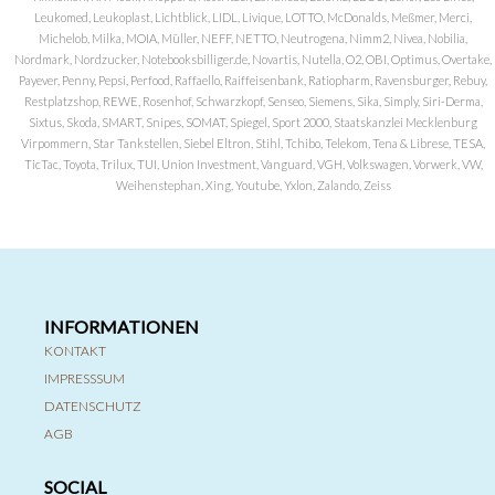
Leukomed, Leukoplast, Lichtblick, LIDL, Livique, LOTTO, McDonalds, Meßmer, Merci,
Michelob, Milka, MOIA, Müller, NEFF, NETTO, Neutrogena, Nimm2, Nivea, Nobilia,
Nordmark, Nordzucker, Notebooksbilliger.de, Novartis, Nutella, O2, OBI, Optimus, Overtake,
Payever, Penny, Pepsi, Perfood, Raffaello, Raiffeisenbank, Ratiopharm, Ravensburger, Rebuy,
Restplatzshop, REWE, Rosenhof, Schwarzkopf, Senseo, Siemens, Sika, Simply, Siri-Derma,
Sixtus, Skoda, SMART, Snipes, SOMAT, Spiegel, Sport 2000, Staatskanzlei Mecklenburg
Virpommern, Star Tankstellen, Siebel Eltron, Stihl, Tchibo, Telekom, Tena & Librese, TESA,
TicTac, Toyota, Trilux, TUI, Union Investment, Vanguard, VGH, Volkswagen, Vorwerk, VW,
Weihenstephan, Xing, Youtube, Yxlon, Zalando, Zeiss
INFORMATIONEN
KONTAKT
IMPRESSSUM
DATENSCHUTZ
AGB
SOCIAL