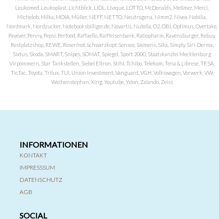
Leukomed, Leukoplast, Lichtblick, LIDL, Livique, LOTTO, McDonalds, Meßmer, Merci,
Michelob, Milka, MOIA, Müller, NEFF, NETTO, Neutrogena, Nimm2, Nivea, Nobilia,
Nordmark, Nordzucker, Notebooksbilliger.de, Novartis, Nutella, O2, OBI, Optimus, Overtake,
Payever, Penny, Pepsi, Perfood, Raffaello, Raiffeisenbank, Ratiopharm, Ravensburger, Rebuy,
Restplatzshop, REWE, Rosenhof, Schwarzkopf, Senseo, Siemens, Sika, Simply, Siri-Derma,
Sixtus, Skoda, SMART, Snipes, SOMAT, Spiegel, Sport 2000, Staatskanzlei Mecklenburg
Virpommern, Star Tankstellen, Siebel Eltron, Stihl, Tchibo, Telekom, Tena & Librese, TESA,
TicTac, Toyota, Trilux, TUI, Union Investment, Vanguard, VGH, Volkswagen, Vorwerk, VW,
Weihenstephan, Xing, Youtube, Yxlon, Zalando, Zeiss
INFORMATIONEN
KONTAKT
IMPRESSSUM
DATENSCHUTZ
AGB
SOCIAL