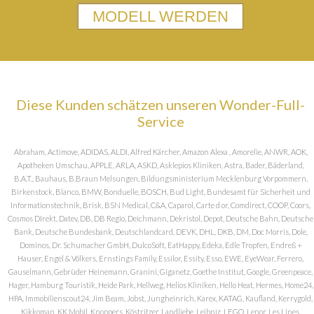
MODELL WERDEN
Diese Kunden schätzen unseren Wonder-Full-
Service
Abraham, Actimove, ADIDAS, ALDI, Alfred Kärcher, Amazon Alexa , Amorelie, ANWR, AOK,
Apotheken Umschau, APPLE, ARLA, ASKD, Asklepios Kliniken, Astra, Bader, Bäderland,
B.A.T., Bauhaus, B.Braun Melsungen, Bildungsministerium Mecklenburg Vorpommern,
Birkenstock, Blanco, BMW, Bonduelle, BOSCH, Bud Light, Bundesamt für Sicherheit und
Informationstechnik, Brisk, BSN Medical, C&A, Caparol, Carte d or, Comdirect, COOP, Coors,
Cosmos DIrekt, Datev, DB, DB Regio, Deichmann, Dekristol, Depot, Deutsche Bahn, Deutsche
Bank, Deutsche Bundesbank, Deutschlandcard, DEVK, DHL, DKB, DM, Doc Morris, Dole,
Dominos, Dr. Schumacher GmbH, DulcoSoft, EatHappy, Edeka, Edle Tropfen, Endreß +
Hauser, Engel & Völkers, Ernstings Family, Essilor, Essity, Esso, EWE, EyeWear, Ferrero,
Gauselmann, Gebrüder Heinemann, Granini, Giganetz, Goethe Institut, Google, Greenpeace,
Hager, Hamburg Touristik, Heide Park, Hellweg, Helios Kliniken, Hello Heat, Hermes, Home24,
HPA, Immobilienscout24, Jim Beam, Jobst, Jungheinrich, Karex, KATAG, Kaufland, Kerrygold,
Kikkoman, KK Mobil, Knoppers, Köstritzer, Landliebe, Leibniz, LEGO, Lenor, Les Lines,