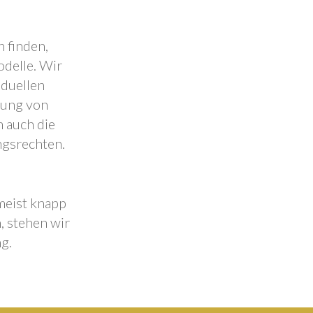
 finden,
odelle. Wir
iduellen
lung von
 auch die
ngsrechten.
 meist knapp
, stehen wir
g.