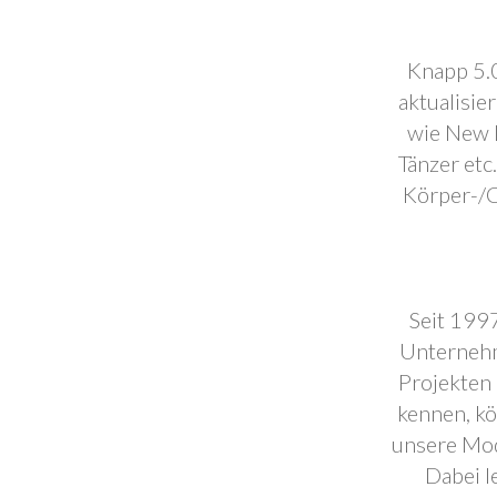
Knapp 5.0
aktualisie
wie New F
Tänzer etc
Körper-/C
Seit 1997
Unternehm
Projekten 
kennen, k
unsere Mod
Dabei l