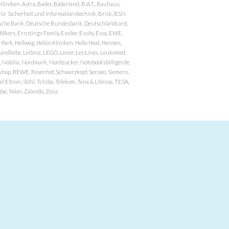
niken, Astra, Bader, Bäderland, B.A.T., Bauhaus,
r Sicherheit und Informationstechnik, Brisk, BSN
eutsche Bank, Deutsche Bundesbank, Deutschlandcard,
ers, Ernstings Family, Essilor, Essity, Esso, EWE,
ark, Hellweg, Helios Kliniken, Hello Heat, Hermes,
andliebe, Leibniz, LEGO, Lenor, Les Lines, Leukomed,
 Nobilia, Nordmark, Nordzucker, Notebooksbilliger.de,
atzshop, REWE, Rosenhof, Schwarzkopf, Senseo, Siemens,
 Eltron, Stihl, Tchibo, Telekom, Tena & Librese, TESA,
e, Yxlon, Zalando, Zeiss