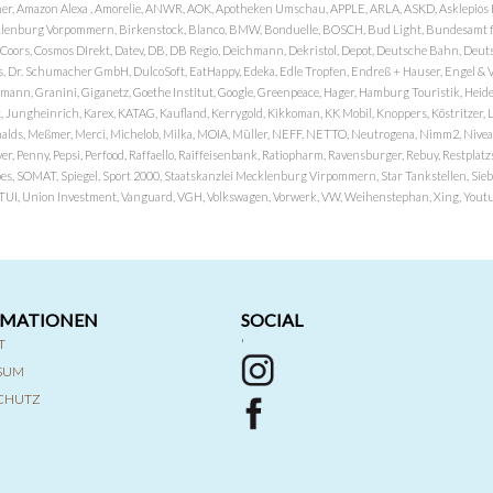
er, Amazon Alexa , Amorelie, ANWR, AOK, Apotheken Umschau, APPLE, ARLA, ASKD, Asklepios Kli
nburg Vorpommern, Birkenstock, Blanco, BMW, Bonduelle, BOSCH, Bud Light, Bundesamt fü
OP, Coors, Cosmos DIrekt, Datev, DB, DB Regio, Deichmann, Dekristol, Depot, Deutsche Bahn, D
Dr. Schumacher GmbH, DulcoSoft, EatHappy, Edeka, Edle Tropfen, Endreß + Hauser, Engel & Völk
n, Granini, Giganetz, Goethe Institut, Google, Greenpeace, Hager, Hamburg Touristik, Heide P
Jungheinrich, Karex, KATAG, Kaufland, Kerrygold, Kikkoman, KK Mobil, Knoppers, Köstritzer, L
nalds, Meßmer, Merci, Michelob, Milka, MOIA, Müller, NEFF, NETTO, Neutrogena, Nimm2, Nivea,
ver, Penny, Pepsi, Perfood, Raffaello, Raiffeisenbank, Ratiopharm, Ravensburger, Rebuy, Restpl
pes, SOMAT, Spiegel, Sport 2000, Staatskanzlei Mecklenburg Virpommern, Star Tankstellen, Siebel
x, TUI, Union Investment, Vanguard, VGH, Volkswagen, Vorwerk, VW, Weihenstephan, Xing, Youtub
RMATIONEN
SOCIAL
T
'
SSUM
CHUTZ