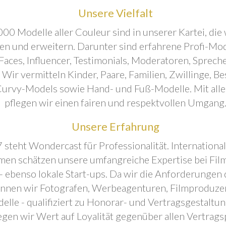
Unsere Vielfalt
00 Modelle aller Couleur sind in unserer Kartei, die 
ren und erweitern. Darunter sind erfahrene Profi-Mo
aces, Influencer, Testimonials, Moderatoren, Sprecher
. Wir vermitteln Kinder, Paare, Familien, Zwillinge, B
urvy-Models sowie Hand- und Fuß-Modelle. Mit all
pflegen wir einen fairen und respektvollen Umgang
Unsere Erfahrung
 steht Wondercast für Professionalität. Internationa
en schätzen unsere umfangreiche Expertise bei Film
- ebenso lokale Start-ups. Da wir die Anforderungen
önnen wir Fotografen, Werbeagenturen, Filmproduze
elle - qualifiziert zu Honorar- und Vertragsgestaltu
egen wir Wert auf Loyalität gegenüber allen Vertrags