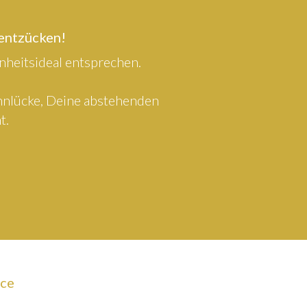
 entzücken!
heitsideal entsprechen.
ahnlücke, Deine abstehenden
t.
ice