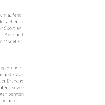
wir laufend
dels, ebenso
, Sportler,
est-Ager und
en Modellen
.
l agierende
- und Foto-
 der Branche
nten - sowie
ngen beraten.
partnern.