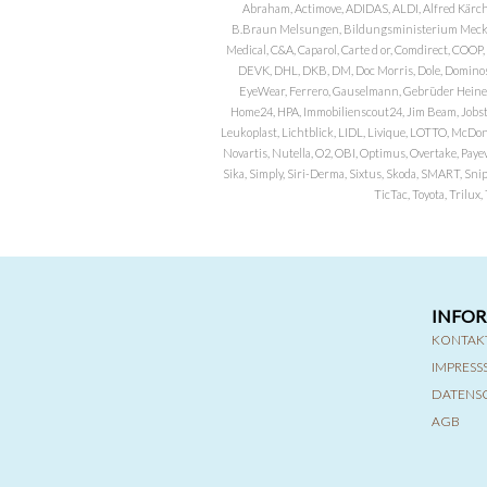
Abraham, Actimove, ADIDAS, ALDI, Alfred Kärch
B.Braun Melsungen, Bildungsministerium Meckle
Medical, C&A, Caparol, Carte d or, Comdirect, CO
DEVK, DHL, DKB, DM, Doc Morris, Dole, Dominos, 
EyeWear, Ferrero, Gauselmann, Gebrüder Heineman
Home24, HPA, Immobilienscout24, Jim Beam, Jobst, 
Leukoplast, Lichtblick, LIDL, Livique, LOTTO, McDo
Novartis, Nutella, O2, OBI, Optimus, Overtake, Paye
Sika, Simply, Siri-Derma, Sixtus, Skoda, SMART, Sni
TicTac, Toyota, Trilu
INFO
KONTAK
IMPRES
DATENS
AGB