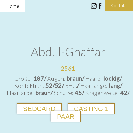
Kontakt
Home
Abdul-Ghaffar
2561
Größe:
187/
Augen:
braun/
Haare:
lockig/
Konfektion:
52/52/
BH:
./
Haarlänge:
lang/
Haarfarbe:
braun/
Schuhe:
45/
Kragenweite:
42/
SEDCARD
CASTING 1
PAAR