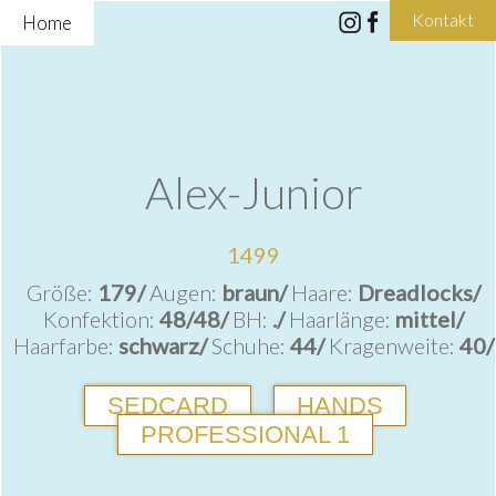
Kontakt
Home
Alex-Junior
1499
Größe:
179/
Augen:
braun/
Haare:
Dreadlocks/
Konfektion:
48/48/
BH:
./
Haarlänge:
mittel/
Haarfarbe:
schwarz/
Schuhe:
44/
Kragenweite:
40/
SEDCARD
HANDS
PROFESSIONAL 1