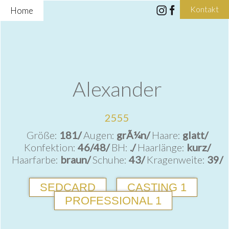
Kontakt
Home
Alexander
2555
Größe:
181/
Augen:
grÃ¼n/
Haare:
glatt/
Konfektion:
46/48/
BH:
./
Haarlänge:
kurz/
Haarfarbe:
braun/
Schuhe:
43/
Kragenweite:
39/
SEDCARD
CASTING 1
PROFESSIONAL 1